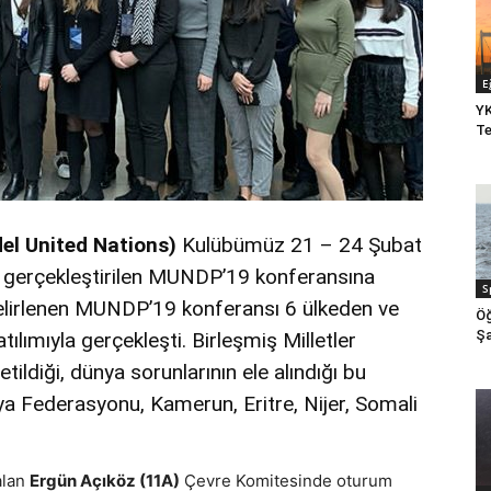
E
YK
Te
l United Nations)
Kulübümüz 21 – 24 Şubat
de gerçekleştirilen MUNDP’19 konferansına
S
k belirlenen MUNDP’19 konferansı 6 ülkeden ve
Öğ
Şa
ılımıyla gerçekleşti. Birleşmiş Milletler
tildiği, dünya sorunlarının ele alındığı bu
ya Federasyonu, Kamerun, Eritre, Nijer, Somali
alan
Ergün Açıköz (11A)
Çevre Komitesinde oturum