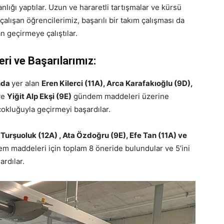
lığı yaptılar. Uzun ve hararetli tartışmalar ve kürsü
alışan öğrencilerimiz, başarılı bir takım çalışması da
n geçirmeye çalıştılar.
i ve Başarılarımız:
unda
yer alan
Eren Kilerci (11A), Arca Karafakıoğlu (9D),
ve
Yiğit Alp Ekşi (9E)
gündem maddeleri üzerine
çokluğuyla geçirmeyi başardılar.
 Turşuoluk (12A) , Ata Özdoğru (9E), Efe Tan (11A) ve
em maddeleri için toplam 8 öneride bulundular ve 5’ini
rdılar.