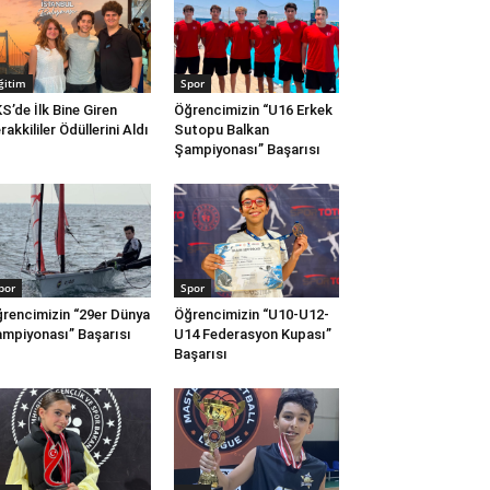
ğitim
Spor
S’de İlk Bine Giren
Öğrencimizin “U16 Erkek
rakkililer Ödüllerini Aldı
Sutopu Balkan
Şampiyonası” Başarısı
por
Spor
rencimizin “29er Dünya
Öğrencimizin “U10-U12-
mpiyonası” Başarısı
U14 Federasyon Kupası”
Başarısı