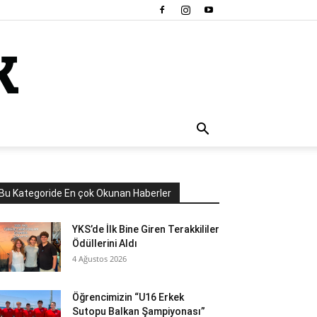
Bu Kategoride En çok Okunan Haberler
YKS’de İlk Bine Giren Terakkililer
Ödüllerini Aldı
4 Ağustos 2026
Öğrencimizin “U16 Erkek
Sutopu Balkan Şampiyonası”