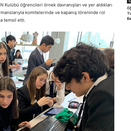
S
 Kulübü öğrencileri örnek davranışları ve yer aldıkları
Öğ
rmanslarıyla komitelerinde ve kapanış töreninde rol
Tü
Ba
 temsil etti.