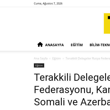
Cuma, Ağustos 7, 2026
ANASAYFA
EĞITIM
BILIM-TEKN
Ana Sayfa
Eğitim
Terakkili Delegeler Rusya Federa
Eğitim
Terakkili Delegel
Federasyonu, Kame
Somali ve Azerba