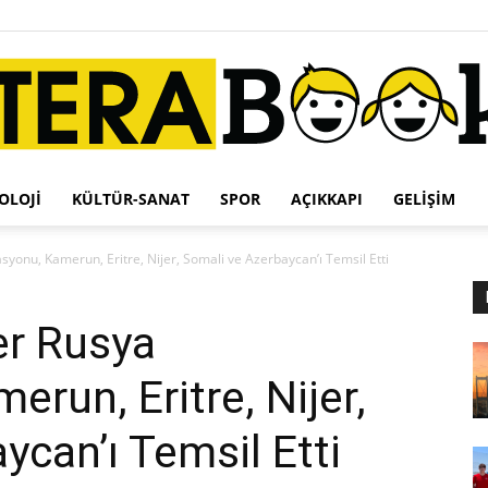
OLOJI
KÜLTÜR-SANAT
SPOR
AÇIKKAPI
GELIŞIM
Terabook
syonu, Kamerun, Eritre, Nijer, Somali ve Azerbaycan’ı Temsil Etti
er Rusya
run, Eritre, Nijer,
ycan’ı Temsil Etti