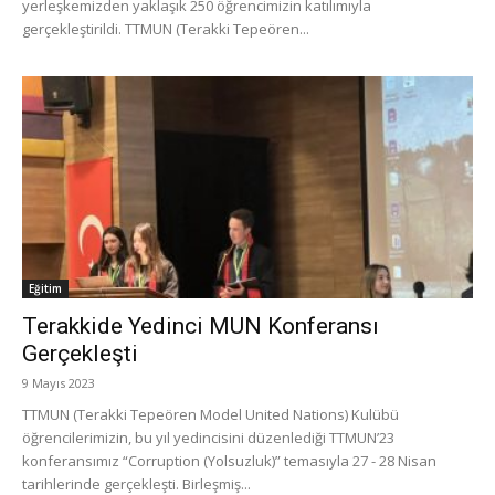
yerleşkemizden yaklaşık 250 öğrencimizin katılımıyla
gerçekleştirildi. TTMUN (Terakki Tepeören...
Eğitim
Terakkide Yedinci MUN Konferansı
Gerçekleşti
9 Mayıs 2023
TTMUN (Terakki Tepeören Model United Nations) Kulübü
öğrencilerimizin, bu yıl yedincisini düzenlediği TTMUN’23
konferansımız “Corruption (Yolsuzluk)” temasıyla 27 - 28 Nisan
tarihlerinde gerçekleşti. Birleşmiş...