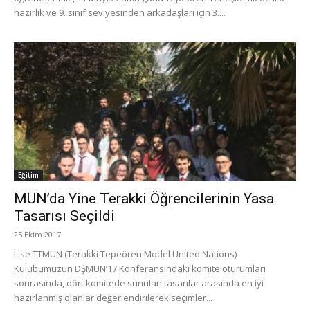
hazırlık ve 9. sınıf seviyesinden arkadaşları için 3....
Eğitim
MUN’da Yine Terakki Öğrencilerinin Yasa
Tasarısı Seçildi
25 Ekim 2017
Lise TTMUN (Terakki Tepeören Model United Nations)
Kulübümüzün DŞMUN’17 Konferansındaki komite oturumları
sonrasında, dört komitede sunulan tasarılar arasında en iyi
hazırlanmış olanlar değerlendirilerek seçimler...