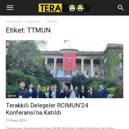
Ana Sayfa
Etiketler
TTMUN
Etiket: TTMUN
Eğitim
Terakkili Delegeler RCIMUN’24
Konferansı’na Katıldı
15 Nisan 2024
Tepeören Yerleşkemizden MUN (Model United Nations) Kulübü