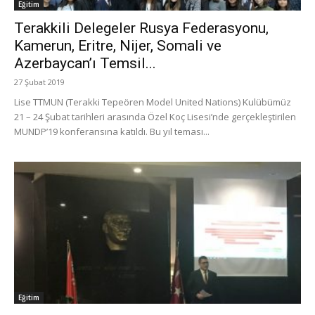
Eğitim
Terakkili Delegeler Rusya Federasyonu,
Kamerun, Eritre, Nijer, Somali ve
Azerbaycan’ı Temsil...
27 Şubat 2019
Lise TTMUN (Terakki Tepeören Model United Nations) Kulübümüz
21 – 24 Şubat tarihleri arasında Özel Koç Lisesi’nde gerçekleştirilen
MUNDP’19 konferansına katıldı. Bu yıl teması...
Eğitim