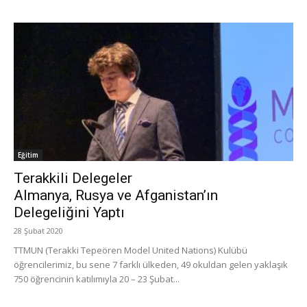
Eğitim
Terakkili Delegeler
Almanya, Rusya ve Afganistan’ın
Delegeliğini Yaptı
28 Şubat 2020
TTMUN (Terakki Tepeören Model United Nations) Kulübü
öğrencilerimiz, bu sene 7 farklı ülkeden, 49 okuldan gelen yaklaşık
750 öğrencinin katılımıyla 20 – 23 Şubat...