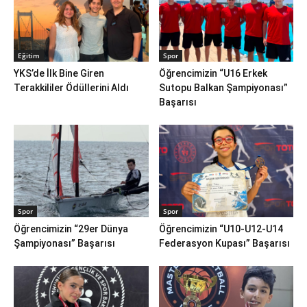
Eğitim
Spor
YKS’de İlk Bine Giren
Öğrencimizin “U16 Erkek
Terakkililer Ödüllerini Aldı
Sutopu Balkan Şampiyonası”
Başarısı
Spor
Spor
Öğrencimizin “29er Dünya
Öğrencimizin “U10-U12-U14
Şampiyonası” Başarısı
Federasyon Kupası” Başarısı