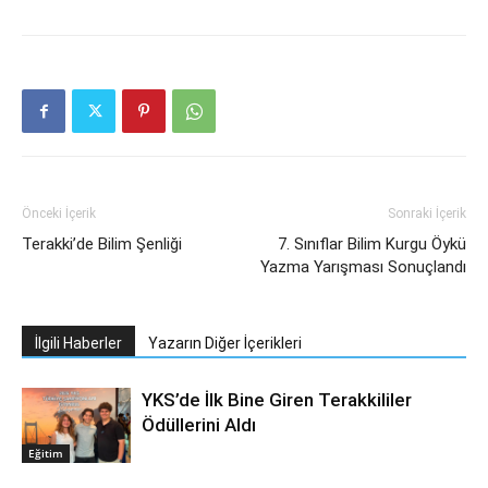
Önceki İçerik
Sonraki İçerik
Terakki’de Bilim Şenliği
7. Sınıflar Bilim Kurgu Öykü
Yazma Yarışması Sonuçlandı
İlgili Haberler
Yazarın Diğer İçerikleri
YKS’de İlk Bine Giren Terakkililer
Ödüllerini Aldı
Eğitim