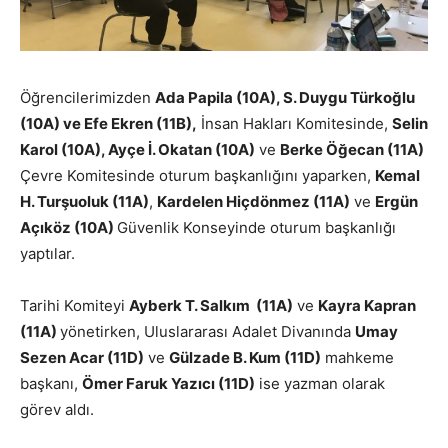
Öğrencilerimizden
Ada Papila (10A), S. Duygu Türkoğlu
(10A) ve Efe Ekren (11B),
İnsan Hakları Komitesinde,
Selin
Karol (10A), Ayçe İ. Okatan (10A)
ve
Berke Öğecan (11A)
Çevre Komitesinde oturum başkanlığını yaparken,
Kemal
H. Turşuoluk (11A)
,
Kardelen Hiçdönmez (11A)
ve
Ergün
Açıköz (10A)
Güvenlik Konseyinde oturum başkanlığı
yaptılar.
Tarihi Komiteyi
Ayberk T. Salkım (11A)
ve
Kayra Kapran
(11A)
yönetirken, Uluslararası Adalet Divanında
Umay
Sezen Acar (11D)
ve
Gülzade B. Kum (11D)
mahkeme
başkanı,
Ömer Faruk Yazıcı (11D)
ise yazman olarak
görev aldı.