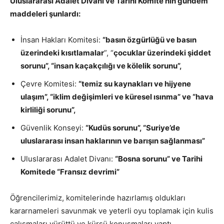
Uluslararası Adalet Divanı ve Tarihi Komite’nin gündem
maddeleri şunlardı:
İnsan Hakları Komitesi:
“basın özgürlüğü ve basın
üzerindeki kısıtlamalar
”, “
çocuklar üzerindeki şiddet
sorunu”, “insan kaçakçılığı ve kölelik sorunu”,
Çevre Komitesi:
“temiz su kaynakları ve hijyene
ulaşım”, “iklim değişimleri ve küresel ısınma” ve “hava
kirliliği sorunu”,
Güvenlik Konseyi:
“Kudüs sorunu”, “Suriye’de
uluslararası insan haklarının ve barışın sağlanması”
Uluslararası Adalet Divanı:
“Bosna sorunu” ve Tarihi
Komitede “Fransız devrimi”
Öğrencilerimiz, komitelerinde hazırlamış oldukları
kararnameleri savunmak ve yeterli oyu toplamak için kulis
çalışmaları yürüttü ve kürsü konuşmaları yaptı.