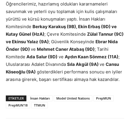
Öğrencilerimiz, hazırlamış oldukları kararnameleri
savunmak ve yeterli oyu toplamak için kulis çalışmaları
yürüttü ve kürsü konuşmaları yaptı. İnsan Hakları
Komitesinde
Berkay Karakuş (9B), Ekin Erbaş (9D) ve
Kutay Günel (HzA)
; Çevre Komitesinde
Zülal Tannur (9C)
ve Ekinsu Yalaz (9A)
; Güvenlik Konseyinde
Ebrar Nida
Önder
(9D)
ve
Mehmet Caner Atabaş (9D)
; Tarihi
Komitede
Ada Salur (9D)
ve
Aydın Kaan Sönmez (11A)
;
Uluslararası Adalet Divanında
Sıla Akgül (9A)
ve
Cansu
Köseoğlu (9A)
gösterdikleri performans sonucu en iyiler
arasına girerek, başarı sertifikası almaya hak kazandılar.
ETIKETLER
İnsan Hakları
Model United Nations
PrepMUN
PrepMUN’18
TTMUN