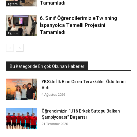
Tamamladı
Eğitim
6. Sınıf Öğrencilerimiz eTwinning
İspanyolca Temelli Projesini
Tamamladı
Eğitim
Bu Kategoride En çok Okunan Haberler
YKS’de İlk Bine Giren Terakkililer Ödüllerini
Aldı
4 Ağustos 2026
Öğrencimizin “U16 Erkek Sutopu Balkan
Şampiyonası” Başarısı
21 Temmuz 2026