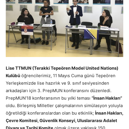
Lise TTMUN (Terakki Tepeören Model United Nations)
Kulübü
öğrencilerimiz, 11 Mayıs Cuma günü Tepeören
Yerleşkemizde lise hazırlık ve 9. sınıf seviyesinden
arkadaşları için 3. PrepMUN konferansını düzenledi.
PrepMUN’18 konferansının bu yılki teması
“İnsan Hakları”
oldu. Birleşmiş Milletler çalışmalarının simülasyon yoluyla
öğretildiği konferanslardan olan bu etkinlik;
İnsan Hakları,
Çevre Komitesi, Güvenlik Konseyi, Uluslararası Adalet
Divanı ve Tarihi Komite
olmak üzere yaklaşık 150