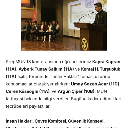
PrepMUN’18 konferansında öğrencilerimiz
Kayra Kapran
(11A)
,
Ayberk Tunay Salkım (11A)
ve
Kemal H. Turşuoluk
(11A)
açılış töreninde “İnsan Hakları” teması üzerine
konuşmacılar olarak yer alırken;
Umay Sezen Acar (11D),
Ceren Köseoğlu (11A)
ve
Argun Çiper (10B)
, MUN
tarihçesi hakkında bilgi verdiler. Bugüne kadar edindikleri
tecrübeleri paylaştılar.
İnsan Hakları, Çevre Komitesi, Güvenlik Konseyi,