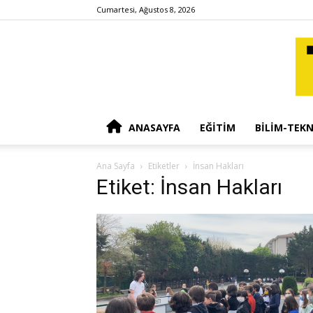
Cumartesi, Ağustos 8, 2026
ANASAYFA
EĞITIM
BILIM-TEKN
Ana Sayfa
Etiketler
İnsan Hakları
Etiket: İnsan Hakları