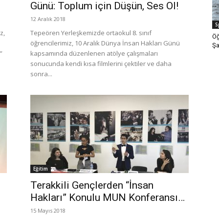
Günü: Toplum için Düşün, Ses Ol!
12 Aralık 2018
S
z,
Tepeören Yerleşkemizde ortaokul 8. sınıf
Öğ
öğrencilerimiz, 10 Aralık Dünya İnsan Hakları Günü
Şa
”
kapsamında düzenlenen atölye çalışmaları
sonucunda kendi kısa filmlerini çektiler ve daha
sonra...
Eğitim
Terakkili Gençlerden “İnsan
Hakları” Konulu MUN Konferansı…
15 Mayıs 2018