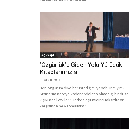
Açıkkapı
"Özgürlük"e Giden Yolu Yürüdük
Kitaplarımızla
14 Aralık 2016
Ben özgürüm diye her istediğimi yapabilir miyim?
Sınırlarım nereye kadar? Adaletin olmadığı bir düz
kişiyi nasıl etkiler? Herkes eşit midir? Haksızlıklar
karşısında ne yapmalıyım?...