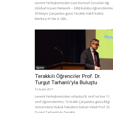
Levent Yerleşkemizden Lise Küresel Sorunlar Ağı
(Global Issues Network – GIN) Kulübü öğrencilerimiz
30 Mayıs Çarşamba günü Terakki Vakfı Kültür
Merkezi K1’de 4. GIN...
Eğitim
Terakkili Öğrenciler Prof. Dr.
Turgut Tarhanlı’yla Buluştu
15 Aralık 2017
Levent Yerleşkemizden ortaokul 8. sınıf ve lise 11.
sınıf öğrencilerimiz, 13 Aralık Çarşamba günü Bilgi
Üniversitesi Hukuk Fakültesi Dekan Vekili Prof. Dr.
Turgut Tarhanlı’yla Terakki...