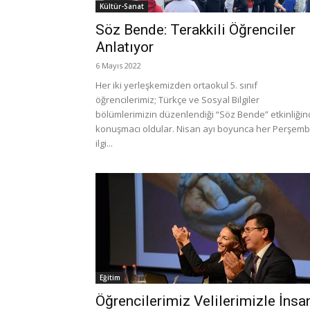
Kültür-Sanat
Söz Bende: Terakkili Öğrenciler
Anlatıyor
6 Mayıs 2022
Her iki yerleşkemizden ortaokul 5. sınıf
öğrencilerimiz; Türkçe ve Sosyal Bilgiler
bölümlerimizin düzenlendiği “Söz Bende” etkinliği
konuşmacı oldular. Nisan ayı boyunca her Perşemb
ilgi...
Eğitim
Öğrencilerimiz Velilerimizle İnsa