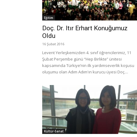
Eğitim
Doç. Dr. Itır Erhart Konuğumuz
Oldu
16 Şubat 2016
Levent Yerleşkemizden 4. sınıf öğrencilerimiz, 11
Şubat Perşembe günü “Hep Birlikte” ünitesi
kapsamında Türkiye’nin ilk yardımseverlik koşusu
oluşumu olan Adım Adım'ın kurucu üyesi Doç....
Kültür-Sanat