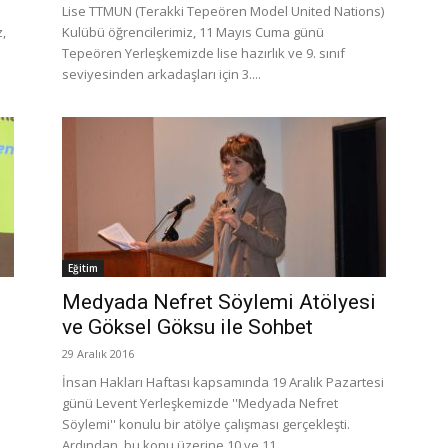
Lise TTMUN (Terakki Tepeören Model United Nations)
,
Kulübü öğrencilerimiz, 11 Mayıs Cuma günü
Tepeören Yerleşkemizde lise hazırlık ve 9. sınıf
seviyesinden arkadaşları için 3....
Eğitim
Medyada Nefret Söylemi Atölyesi
ve Göksel Göksu ile Sohbet
29 Aralık 2016
İnsan Hakları Haftası kapsamında 19 Aralık Pazartesi
günü Levent Yerleşkemizde ''Medyada Nefret
Söylemi'' konulu bir atölye çalışması gerçekleşti.
Ardından, bu konu üzerine 10 ve 11....