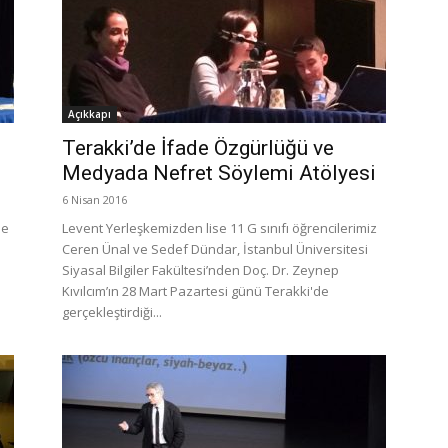
Açıkkapı
Terakki’de İfade Özgürlüğü ve
Medyada Nefret Söylemi Atölyesi
6 Nisan 2016
me
Levent Yerleşkemizden lise 11 G sınıfı öğrencilerimiz
Ceren Ünal ve Sedef Dündar, İstanbul Üniversitesi
Siyasal Bilgiler Fakültesi’nden Doç. Dr. Zeynep
Kıvılcım’ın 28 Mart Pazartesi günü Terakki'de
gerçekleştirdiği...