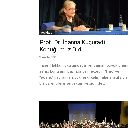
Açıkkapı
Prof. Dr. İoanna Kuçuradi
Konuğumuz Oldu
9 Aralık 2016
İnsan Hakları, okulumuzda her zaman büyük öne
sahip konuların başında gelmektedir. “Hak” ve
“adalet” kavramları, çok farklı çalışmalar aracılığıyla
biz öğrencilere gerçekten iyi biçimde...