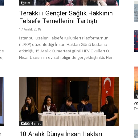
Eğitim
Terakkili Gençler Sağlık Hakkının
Felsefe Temellerini Tartıştı
17 Aralık 2018
İstanbul Liseleri Felsefe Kulüpleri Platformu’nun
(İLFKP) düzenlediği İnsan Hakları Günü kutlama
nde
etkinliği, 15 Aralık Cumartesi günü HEV Okulları Ö.
e,
Hisar Lisesi'nin ev sahipliğinde gerçekleştirildi. Her...
E
YK
Te
Kültür-Sanat
n
10 Aralık Dünya İnsan Hakları