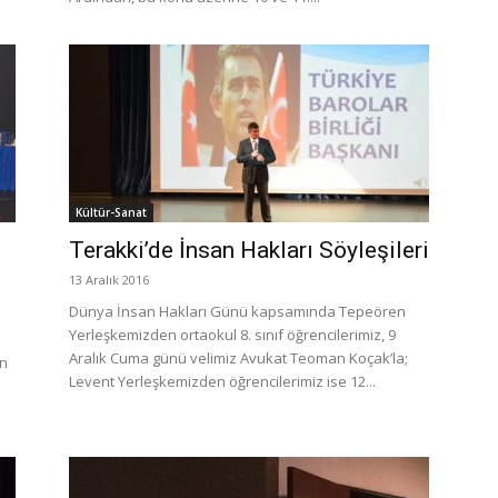
Kültür-Sanat
Terakki’de İnsan Hakları Söyleşileri
13 Aralık 2016
Dünya İnsan Hakları Günü kapsamında Tepeören
Yerleşkemizden ortaokul 8. sınıf öğrencilerimiz, 9
Aralık Cuma günü velimiz Avukat Teoman Koçak’la;
en
Levent Yerleşkemizden öğrencilerimiz ise 12...