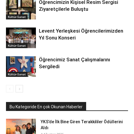
Öğrencimizin Kişisel Resim Sergisi
Ziyaretçilerle Buluştu
Kültür-Sanat
Levent Yerleşkesi Öğrencilerimizden
Yıl Sonu Konseri
Kültür-Sanat
Öğrencimiz Sanat Çalışmalarını
Sergiledi
Kültür-Sanat
Bu Kategoride En çok Okunan Haberler
YKS’de İlk Bine Giren Terakkililer Ödüllerini
Aldı