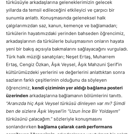
türküsüyle arkadaşlarına geleneklerimizin gelecek
yıllarda da temsil edileceğini etkileyici ve çarpıcı bir
sunumla anlattı. Konuşmasında geleneksel halk
çalgılarımızdan saz, kanun, kemençe ve bağlamadan;
türkülerin hayatımızdaki yerinden bahseden öğrencimiz,
arkadaşlarının da türkülerle buluşmasının onların hayata
yeni bir bakış açısıyla bakmalarını sağlayacağını vurguladı.
Türk halk müziği sanatçıları; Neşet Ertaş, Muharrem
Ertaş, Cengiz Özkan, Âşık Veysel, Âşık Mahzuni Şerif’in
kültürümüzdeki yerlerini ve değerlerini anlattıktan sonra
sazların farklı çeşitlerinin olduğunu da söyleyen
öğrencimiz,
kendi çiziminin yer aldığı bağlama posteri
üzerinden
arkadaşlarına bağlamanın bölümlerini tanıttı.
“Aranızda hiç Aşık Veysel türküsü dinleyen var mı? Şimdi
ben de sizlere Âşık Veysel’in “Uzun İnce Bir Yoldayım”
türküsünü çalacağım.”
sözleriyle konuşmasını
sonlandırırken
bağlama çalarak canlı performans