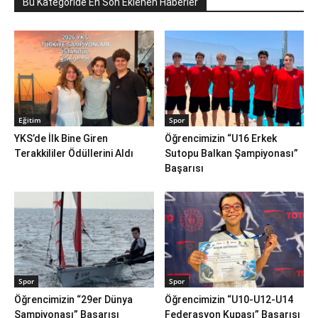
Bu Kategoride En Son Eklenen Haberler
Eğitim
Spor
YKS’de İlk Bine Giren
Öğrencimizin “U16 Erkek
Terakkililer Ödüllerini Aldı
Sutopu Balkan Şampiyonası”
Başarısı
Spor
Spor
Öğrencimizin “29er Dünya
Öğrencimizin “U10-U12-U14
Şampiyonası” Başarısı
Federasyon Kupası” Başarısı