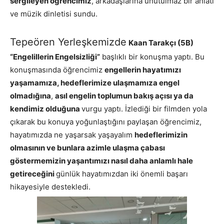
sergileyen öğrencimiz
, arkadaşlarına unutulmaz bir anlatı
ve müzik dinletisi sundu.
Tepeören Yerleşkemizde
Kaan Tarakçı (5B)
“Engelillerin Engelsizliği”
başlıklı bir konuşma yaptı. Bu
konuşmasında öğrencimiz
engellerin hayatımızı
yaşamamıza, hedeflerimize ulaşmamıza engel
olmadığına
,
asıl engelin toplumun bakış açısı ya da
kendimiz olduğuna
vurgu yaptı. İzlediği bir filmden yola
çıkarak bu konuya yoğunlaştığını paylaşan öğrencimiz,
hayatımızda ne yaşarsak yaşayalım
hedeflerimizin
olmasının ve bunlara azimle ulaşma çabası
göstermemizin yaşantımızı nasıl daha anlamlı hale
getireceğini
günlük hayatımızdan iki önemli başarı
hikayesiyle destekledi.