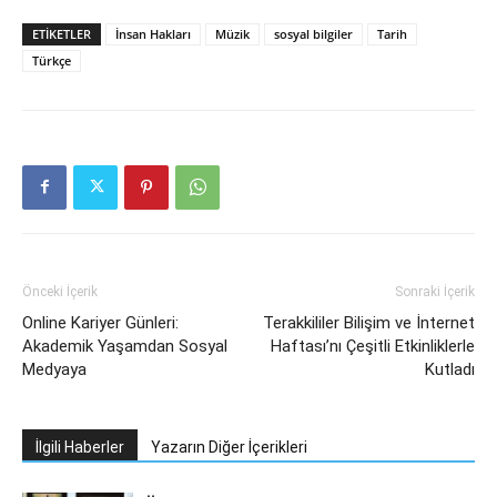
ETIKETLER
İnsan Hakları
Müzik
sosyal bilgiler
Tarih
Türkçe
Önceki İçerik
Sonraki İçerik
Online Kariyer Günleri:
Terakkililer Bilişim ve İnternet
Akademik Yaşamdan Sosyal
Haftası’nı Çeşitli Etkinliklerle
Medyaya
Kutladı
İlgili Haberler
Yazarın Diğer İçerikleri