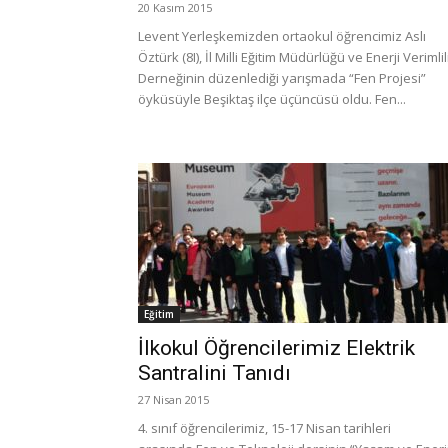
20 Kasım 2015
Levent Yerleşkemizden ortaokul öğrencimiz Aslı
Öztürk (8I), İl Milli Eğitim Müdürlüğü ve Enerji Verimlil
Derneğinin düzenlediği yarışmada “Fen Projesi”
öyküsüyle Beşiktaş ilçe üçüncüsü oldu. Fen...
Eğitim
İlkokul Öğrencilerimiz Elektrik
Santralini Tanıdı
27 Nisan 2015
4. sınıf öğrencilerimiz, 15-17 Nisan tarihleri