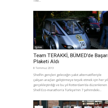
TİM...
Eğitim
Team TERAKKİ, BÜMED’de Başar
Plaketi Aldı
8 Temmuz 2013
Shell’in gençleri geleceğin yakıt alternatifleriyle
çalışan araçları geliştirmeye teşvik etmek için her yıl
gerçekleştirdiği ve bu yıl Rotterdam’da düzenlenen
Shell Eco-marathon’a Türkiye’nin 7 şehrindeki...