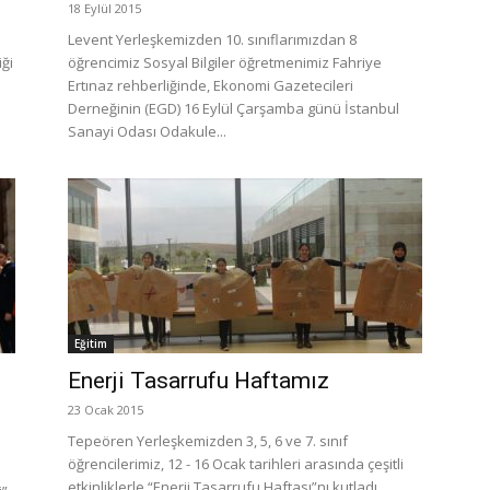
18 Eylül 2015
Levent Yerleşkemizden 10. sınıflarımızdan 8
iği
öğrencimiz Sosyal Bilgiler öğretmenimiz Fahriye
Ertınaz rehberliğinde, Ekonomi Gazetecileri
Derneğinin (EGD) 16 Eylül Çarşamba günü İstanbul
Sanayi Odası Odakule...
Eğitim
Enerji Tasarrufu Haftamız
23 Ocak 2015
Tepeören Yerleşkemizden 3, 5, 6 ve 7. sınıf
öğrencilerimiz, 12 - 16 Ocak tarihleri arasında çeşitli
etkinliklerle “Enerji Tasarrufu Haftası”nı kutladı.