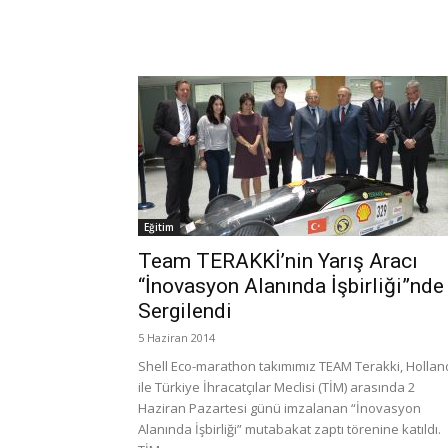
Eğitim
Team TERAKKİ’nin Yarış Aracı
“İnovasyon Alanında İşbirliği”nde
Sergilendi
5 Haziran 2014
Shell Eco-marathon takımımız TEAM Terakki, Holla
ile Türkiye İhracatçılar Meclisi (TİM) arasında 2
Haziran Pazartesi günü imzalanan “İnovasyon
Alanında İşbirliği” mutabakat zaptı törenine katıldı.