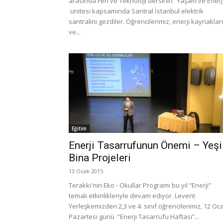
arasında Fen ve Teknoloji dersinin “Yaşam ve Enerj
ünitesi kapsamında Santral İstanbul elektrik
santralini gezdiler. Öğrencilerimiz, enerji kaynakları
ve...
Eğitim
Enerji Tasarrufunun Önemi – Yeşi
Bina Projeleri
13 Ocak 2015
Terakki'nin Eko - Okullar Programı bu yıl “Enerji”
temalı etkinlikleriyle devam ediyor. Levent
Yerleşkemizden 2,3 ve 4. sınıf öğrencilerimiz, 12 Oc
Pazartesi günü “Enerji Tasarrufu Haftası”...