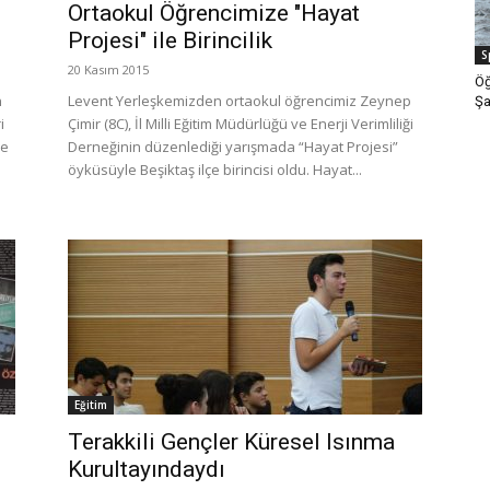
Ortaokul Öğrencimize "Hayat
Projesi" ile Birincilik
S
20 Kasım 2015
Öğ
n
Levent Yerleşkemizden ortaokul öğrencimiz Zeynep
Şa
i
Çimir (8C), İl Milli Eğitim Müdürlüğü ve Enerji Verimliliği
ye
Derneğinin düzenlediği yarışmada “Hayat Projesi”
öyküsüyle Beşiktaş ilçe birincisi oldu. Hayat...
Eğitim
i
Terakkili Gençler Küresel Isınma
Kurultayındaydı