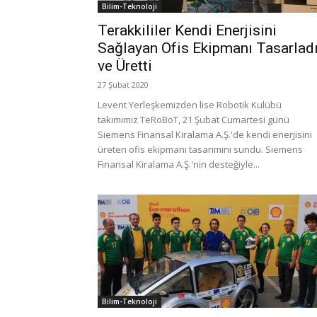
Bilim-Teknoloji
Terakkililer Kendi Enerjisini
Sağlayan Ofis Ekipmanı Tasarlad
ve Üretti
27 Şubat 2020
Levent Yerleşkemizden lise Robotik Kulübü
takımımız TeRoBoT, 21 Şubat Cumartesi günü
Siemens Finansal Kiralama A.Ş.'de kendi enerjisini
üreten ofis ekipmanı tasarımını sundu. Siemens
Finansal Kiralama A.Ş.'nin desteğiyle...
Bilim-Teknoloji