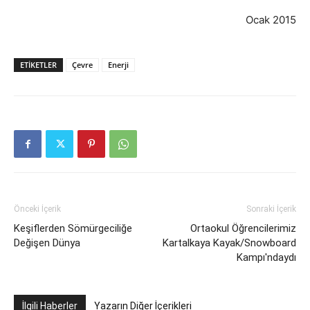
Ocak 2015
ETIKETLER
Çevre
Enerji
Önceki İçerik
Sonraki İçerik
Keşiflerden Sömürgeciliğe
Ortaokul Öğrencilerimiz
Değişen Dünya
Kartalkaya Kayak/Snowboard
Kampı'ndaydı
İlgili Haberler
Yazarın Diğer İçerikleri