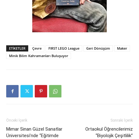
ETIKETLER
Çevre
FIRST LEGO League
Geri Dönüşüm
Maker
Minik Bilim Kahramanları Buluşuyor
Önceki İçerik
Sonraki İçerik
Mimar Sinan Güzel Sanatlar
Ortaokul Öğrencilerimiz
Üniversitesi’nde “Eğitimde
“Biyolojik Çeşitlilik”