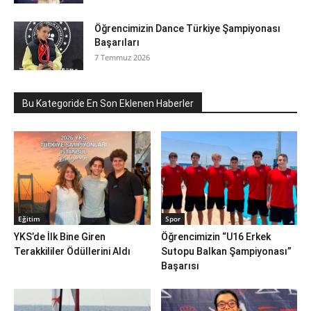
Öğrencimizin Dance Türkiye Şampiyonası
Başarıları
7 Temmuz 2026
Bu Kategoride En Son Eklenen Haberler
Eğitim
Spor
YKS’de İlk Bine Giren
Öğrencimizin “U16 Erkek
Terakkililer Ödüllerini Aldı
Sutopu Balkan Şampiyonası”
Başarısı