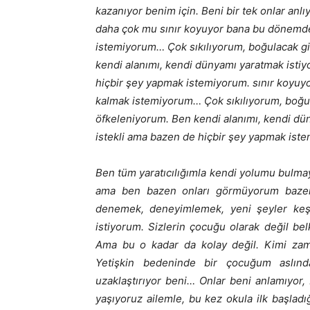
kazanıyor benim için. Beni bir tek onlar anl
daha çok mu
sınır koyuyor bana bu dönemde
istemiyorum… Çok sıkılıyorum, boğulacak g
kendi alanımı, kendi dünyamı yaratmak isti
hiçbir şey yapmak istemiyorum. sınır koyuy
kalmak istemiyorum… Çok sıkılıyorum, boğu
öfkeleniyorum. Ben kendi alanımı, kendi dü
istekli ama bazen de hiçbir şey yapmak ist
Ben tüm yaratıcılığımla kendi yolumu bulmaya
ama ben bazen onları görmüyorum baze
denemek, deneyimlemek, yeni şeyler keş
istiyorum. Sizlerin çocuğu olarak değil bel
Ama bu o kadar da kolay değil. Kimi za
Yetişkin bedeninde bir çocuğum aslın
uzaklaştırıyor beni… Onlar beni anlamıyor, 
yaşıyoruz ailemle, bu kez okula ilk başladı