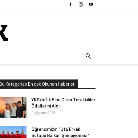
Bu Kategoride En çok Okunan Haberler
YKS’de İlk Bine Giren Terakkililer
Ödüllerini Aldı
4 Ağustos 2026
Öğrencimizin “U16 Erkek
Sutopu Balkan Şampiyonası”