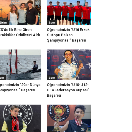
ğitim
Spor
S’de İlk Bine Giren
Öğrencimizin “U16 Erkek
rakkililer Ödüllerini Aldı
Sutopu Balkan
Şampiyonası” Başarısı
por
Spor
rencimizin “29er Dünya
Öğrencimizin “U10-U12-
mpiyonası” Başarısı
U14 Federasyon Kupası”
Başarısı