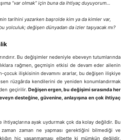
aşıma “var olmak” için buna da ihtiyaç duyuyorum…
min tarihini yazarken başrolde kim ya da kimler var,
 bu yolculuk; değişen dünyadan da izler taşıyacak mı?
lik
rındırır. Bu değişimler nedeniyle ebeveyn tutumlarında
lılıklara rağmen, geçmişin etkisi de devam eder ailenin
-çocuk ilişkisinin devamını ararlar, bu değişen ilişkiye
 Esen rüzgârda kendilerini de yeniden konumlandırmak
den geçirilir.
Değişen ergen, bu değişimi sırasında her
eveyn desteğine, güvenine, anlayışına en çok ihtiyaç
ihtiyaçlarına ayak uydurmak çok da kolay değildir. Bu
e zaman zaman ne yapması gerektiğini bilmediği ve
ışıklığın hiç yaşanmaması elbette ki mümkün değildir.