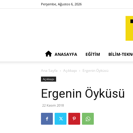
Perşembe, Ağustos 6, 2026
ANASAYFA
EĞITIM
BILIM-TEKN
Ana Sayfa
Açıkkapı
Ergenin Öyküsü
Açıkkapı
Ergenin Öyküsü
22 Kasım 2018