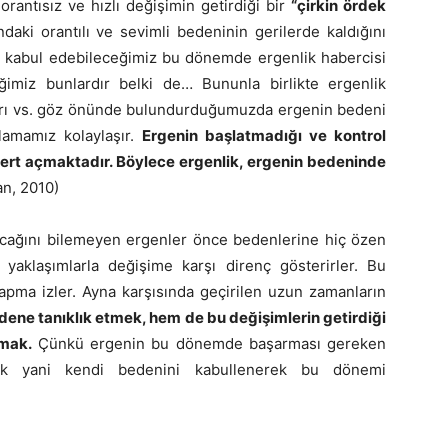
orantısız ve hızlı değişimin getirdiği bir
“çirkin ördek
ki orantılı ve sevimli bedeninin gerilerde kaldığını
da kabul edebileceğimiz bu dönemde ergenlik habercisi
imiz bunlardır belki de… Bununla birlikte ergenlik
rıları vs. göz önünde bulundurduğumuzda ergenin bedeni
lamamız kolaylaşır.
Ergenin başlatmadığı ve kontrol
ert açmaktadır. Böylece ergenlik, ergenin bedeninde
n, 2010)
acağını bilemeyen ergenler önce bedenlerine hiç özen
aklaşımlarla değişime karşı direnç gösterirler. Bu
yapma izler. Ayna karşısında geçirilen uzun zamanların
ene tanıklık etmek, hem de bu değişimlerin getirdiği
lmak.
Çünkü ergenin bu dönemde başarması gereken
ak yani kendi bedenini kabullenerek bu dönemi