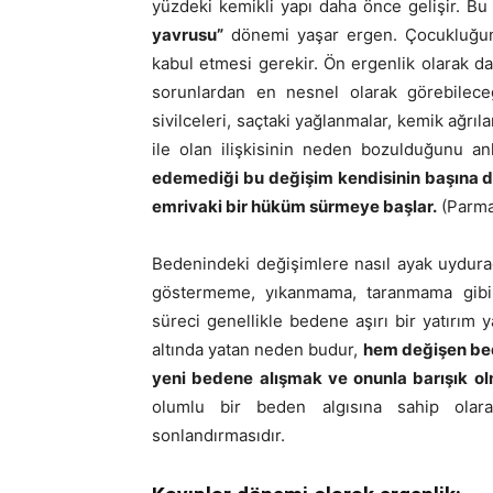
yüzdeki kemikli yapı daha önce gelişir. Bu 
yavrusu”
dönemi yaşar ergen. Çocukluğunda
kabul etmesi gerekir. Ön ergenlik olarak 
sorunlardan en nesnel olarak görebileceğ
sivilceleri, saçtaki yağlanmalar, kemik ağ
ile olan ilişkisinin neden bozulduğunu an
edemediği bu değişim kendisinin başına d
emrivaki bir hüküm sürmeye başlar.
(Parma
Bedenindeki değişimlere nasıl ayak uydur
göstermeme, yıkanmama, taranmama gibi y
süreci genellikle bedene aşırı bir yatırım 
altında yatan neden budur,
hem değişen bed
yeni bedene alışmak ve onunla barışık o
olumlu bir beden algısına sahip olar
sonlandırmasıdır.