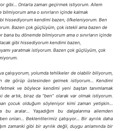
ıyor gibi… Onlarla zaman geçirmek istiyorum. Ailem
 bilmiyorum ama o sınırların içinde kalmak
ibi hissediyorum kendimi bazen, öfkeleniyorum. Ben
yorum. Bazen çok güçlüyüm, çok istekli ama bazen de
or bana bu dönemde bilmiyorum ama o sınırların içinde
lacak gibi hissediyorum kendimi bazen,
nyamı yaratmak istiyorum. Bazen çok güçlüyüm, çok
emiyorum.
 çalışıyorum, yolumda tehlikeler de olabilir biliyorum,
n de görüp üstesinden gelmek istiyorum… Kendimi
fetmek ve böylece kendimi yeni baştan tanımlamak
ki de artık, biraz da “ben” olarak var olmak istiyorum.
man çocuk olduğum söyleniyor kimi zaman yetişkin…
da bu aralar… Yaşadığım bu dalgalanma ailemden
ben onları… Beklentilerimiz çatışıyor… Bir ayrılık daha
ğım zamanki gibi bir ayrılık değil, duygu anlamında bir