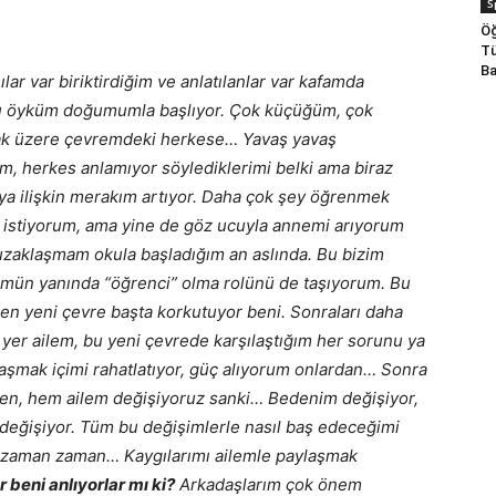
S
Öğ
Tü
Ba
ar var biriktirdiğim ve anlatılanlar var kafamda
ğu öyküm doğumumla başlıyor. Çok küçüğüm, çok
ak üzere çevremdeki herkese… Yavaş yavaş
, herkes anlamıyor söylediklerimi belki ama biraz
ya ilişkin merakım artıyor. Daha çok şey öğrenmek
 istiyorum, ama yine de göz ucuyla annemi arıyorum
aklaşmam okula başladığım an aslında. Bu bizim
ümün yanında “öğrenci” olma rolünü de taşıyorum. Bu
len yeni çevre başta korkutuyor beni. Sonraları daha
 yer ailem, bu yeni çevrede karşılaştığım her sorunu ya
aşmak içimi rahatlatıyor, güç alıyorum onlardan… Sonra
ben, hem ailem değişiyoruz sanki… Bedenim değişiyor,
im değişiyor. Tüm bu değişimlerle nasıl baş edeceğimi
 zaman zaman… Kaygılarımı ailemle paylaşmak
r beni anlıyorlar mı ki?
Arkadaşlarım çok önem