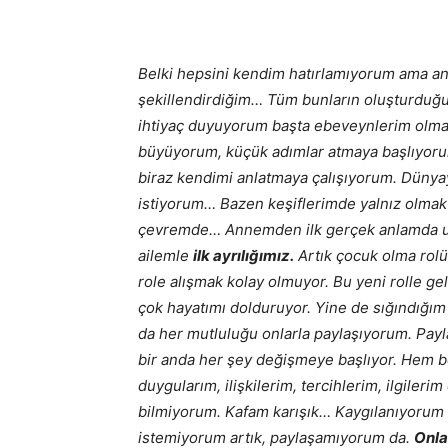
Belki hepsini kendim hatırlamıyorum ama anıl
şekillendirdiğim… Tüm bunların oluşturdu
ihtiyaç duyuyorum başta ebeveynlerim olm
büyüyorum, küçük adımlar atmaya başlıyorum
biraz kendimi anlatmaya çalışıyorum. Dünya
istiyorum… Bazen keşiflerimde yalnız olmak
çevremde… Annemden ilk gerçek anlamda uz
ailemle
ilk ayrılığımız.
Artık çocuk olma rol
role alışmak kolay olmuyor. Bu yeni rolle ge
çok hayatımı dolduruyor. Yine de sığındığım
da her mutluluğu onlarla paylaşıyorum. Payl
bir anda her şey değişmeye başlıyor. Hem 
duygularım, ilişkilerim, tercihlerim, ilgiler
bilmiyorum. Kafam karışık… Kaygılanıyorum
istemiyorum artık, paylaşamıyorum da.
Onla