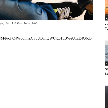
E
aya, Uzm. Psi. Dan. Berna Şahin
YK
Te
S
Öğ
Şa