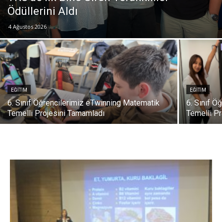
Ödüllerini Aldı
4 Ağustos 2026
EĞITIM
EĞITIM
6. Sınıf Öğrencilerimiz eTwinning Matematik
6. Sınıf Ö
Temelli Projesini Tamamladı
Temelli P