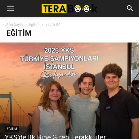
Ana Sayfa
Eğitim
Sayfa 84
EĞITIM
EĞITIM
YKS’de İlk Bine Giren Terakkililer