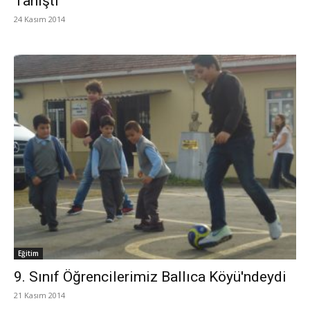
Tanıştı
24 Kasım 2014
Eğitim
9. Sınıf Öğrencilerimiz Ballıca Köyü'ndeydi
21 Kasım 2014