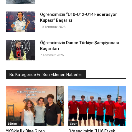
Öğrencimizin “U10-U12-U14 Federasyon
Kupası” Başarısı
10 Temmuz 2026
Öğrencimizin Dance Türkiye Şampiyonası
Başarıları
7 Temmuz 2026
Bu Kategoride En Son Eklenen Haberler
Eğitim
Spor
YKS’de İlk Bine Giren
Öğrencimizin “U16 Erkek