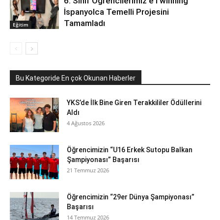
6. Sınıf Öğrencilerimiz eTwinning
İspanyolca Temelli Projesini
Tamamladı
Eğitim
Bu Kategoride En çok Okunan Haberler
YKS’de İlk Bine Giren Terakkililer Ödüllerini
Aldı
4 Ağustos 2026
Öğrencimizin “U16 Erkek Sutopu Balkan
Şampiyonası” Başarısı
21 Temmuz 2026
Öğrencimizin “29er Dünya Şampiyonası”
Başarısı
14 Temmuz 2026