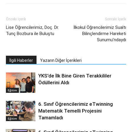
Önceki İçerik
Sonraki İçerik
Lise Öğrencilerimiz, Doç. Dr.
İlkokul Öğrencilerimiz Sualtı
Tunç Bozbura ile Buluştu
Bilinçlendirme Hareketi
Sunumu’ndaydı
İlgili Haberler
Yazarın Diğer İçerikleri
YKS’de İlk Bine Giren Terakkililer
Ödüllerini Aldı
Eğitim
6. Sınıf Öğrencilerimiz eTwinning
Matematik Temelli Projesini
Tamamladı
Eğitim