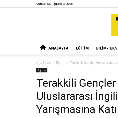
Cumartesi, Ağustos 8, 2026
ANASAYFA
EĞITIM
BILIM-TEKN
Ana Sayfa
Eğitim
Terakkili Gençler Hırvatistan’da
Eğitim
Terakkili Gençler
Uluslararası İngi
Yarışmasına Katı