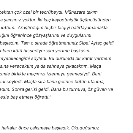
ekten çok özel bir tecrübeydi.
Münazara takım
ma şansınız yoktur. İki kaç kaybetmiştik üçüncüsünden
uttum. Araştırdığım hiçbir bilgiyi hatırlayamamakla
dığını öğrenince gözyaşlarımı ve duygularımı
aşladım. Tam o sırada öğretmenimiz Sibel Aytaç geldi
çekten kötü hissediyorsam yerime başkasını
zleyebileceğimi söyledi. Bu durumda bir karar vermem
asına verecektim ya da sahneye çıkacaktım. Maça
izimle birlikte maçımızı izlemeye gelmesiydi. Beni
ni söyledi. Maçta sıra bana gelince bütün utanma,
ladım. Sonra gerisi geldi. Bana bu turnuva, öz güven ve
sle baş etmeyi öğretti.”
 haftalar önce çalışmaya başladık. Okuduğumuz