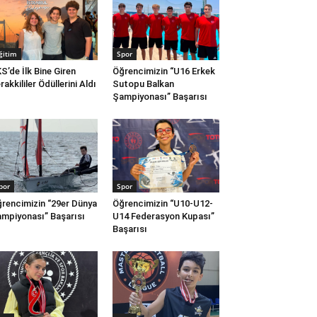
ğitim
Spor
S’de İlk Bine Giren
Öğrencimizin “U16 Erkek
rakkililer Ödüllerini Aldı
Sutopu Balkan
Şampiyonası” Başarısı
por
Spor
rencimizin “29er Dünya
Öğrencimizin “U10-U12-
mpiyonası” Başarısı
U14 Federasyon Kupası”
Başarısı