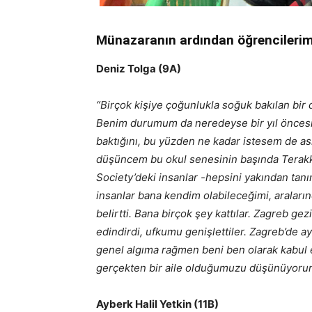
Münazaranın ardından öğrencilerimiz
Deniz Tolga (9A)
“Birçok kişiye çoğunlukla soğuk bakılan bir
Benim durumum da neredeyse bir yıl öncesin
baktığını, bu yüzden ne kadar istesem de 
düşüncem bu okul senesinin başında Terakki
Society’deki insanlar -hepsini yakından tan
insanlar bana kendim olabileceğimi, araların
belirtti. Bana birçok şey kattılar. Zagreb g
edindirdi, ufkumu genişlettiler. Zagreb’de 
genel algıma rağmen beni ben olarak kabul e
gerçekten bir aile olduğumuzu düşünüyoru
Ayberk Halil Yetkin (11B)