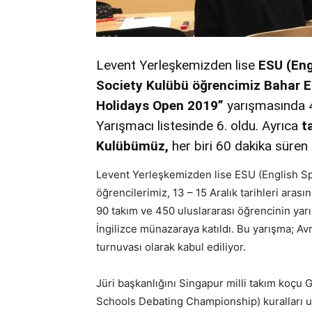
Levent Yerleşkemizden lise
ESU (Eng
Society Kulübü
öğrencimiz Bahar E
Holidays Open 2019”
yarışmasında 4
Yarışmacı listesinde 6. oldu. Ayrıca
t
Kulübümüz,
her biri 60 dakika sür
Levent Yerleşkemizden lise ESU (English S
öğrencilerimiz, 13 – 15 Aralık tarihleri ara
90 takım ve 450 uluslararası öğrencinin yarı
İngilizce münazaraya katıldı. Bu yarışma; A
turnuvası olarak kabul ediliyor.
Jüri başkanlığını Singapur milli takım koçu
Schools Debating Championship) kuralları uyg