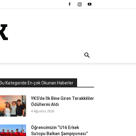
Bu Kategoride En çok Okunan Haberler
YKS’de İlk Bine Giren Terakkililer
Ödüllerini Aldı
4 Ağustos 2026
Öğrencimizin “U16 Erkek
Sutopu Balkan Şampiyonası”