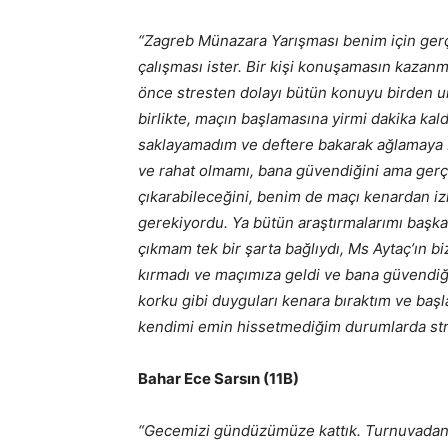
“Zagreb Münazara Yarışması benim için gerç
çalışması ister. Bir kişi konuşamasın kazan
önce stresten dolayı bütün konuyu birden un
birlikte, maçın başlamasına yirmi dakika kal
saklayamadım ve deftere bakarak ağlamaya b
ve rahat olmamı, bana güvendiğini ama ger
çıkarabileceğini, benim de maçı kenardan i
gerekiyordu. Ya bütün araştırmalarımı başk
çıkmam tek bir şarta bağlıydı, Ms Aytaç’ın b
kırmadı ve maçımıza geldi ve bana güvendiği
korku gibi duyguları kenara bıraktım ve baş
kendimi emin hissetmediğim durumlarda stre
Bahar Ece Sarsın (11B)
“Gecemizi gündüzümüze kattık. Turnuvadan