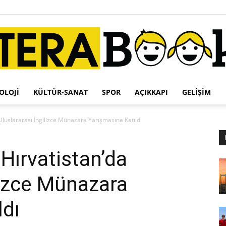
OLOJI
KÜLTÜR-SANAT
SPOR
AÇIKKAPI
GELIŞIM
Terabook
 Uluslararası İngilizce Münazara Yarışmasına Katıldı
 Hırvatistan’da
lizce Münazara
ldı