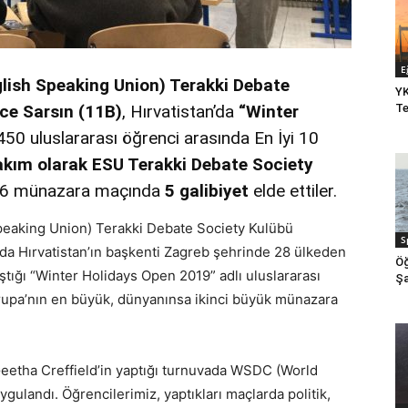
E
lish Speaking Union) Terakki Debate
YK
ce Sarsın (11B)
, Hırvatistan’da
“Winter
Te
50 uluslararası öğrenci arasında En İyi 10
akım olarak ESU Terakki Debate Society
en 6 münazara maçında
5
galibiyet
elde ettiler.
peaking Union) Terakki Debate Society Kulübü
S
sında Hırvatistan’ın başkenti Zagreb şehrinde 28 ülkeden
Öğ
ştığı “Winter Holidays Open 2019” adlı uluslararası
Şa
vrupa’nın en büyük, dünyanınsa ikinci büyük münazara
 Geetha Creffield’in yaptığı turnuvada WSDC (World
ulandı. Öğrencilerimiz, yaptıkları maçlarda politik,