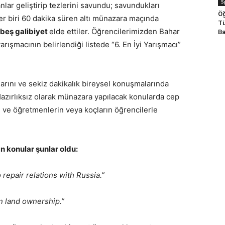
S
ar geliştirip tezlerini savundu; savundukları
Öğ
er biri 60 dakika süren altı münazara maçında
Tü
beş galibiyet
elde ettiler. Öğrencilerimizden Bahar
Ba
rışmacının belirlendiği listede “6. En İyi Yarışmacı”
larını ve sekiz dakikalık bireysel konuşmalarında
 Hazırlıksız olarak münazara yapılacak konularda cep
mı ve öğretmenlerin veya koçların öğrencilerle
an konular şunlar oldu:
 repair relations with Russia.”
n land ownership.”