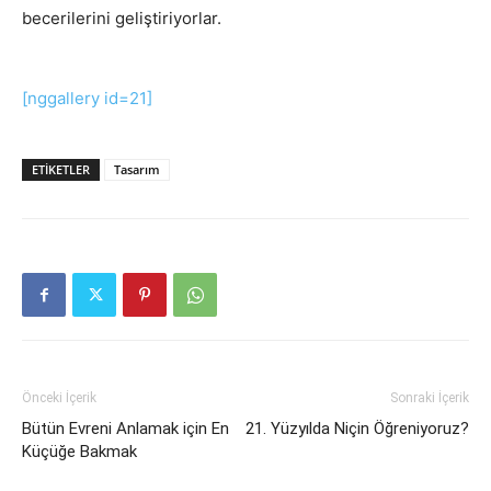
becerilerini geliştiriyorlar.
[nggallery id=21]
ETIKETLER
Tasarım
Önceki İçerik
Sonraki İçerik
Bütün Evreni Anlamak için En
21. Yüzyılda Niçin Öğreniyoruz?
Küçüğe Bakmak