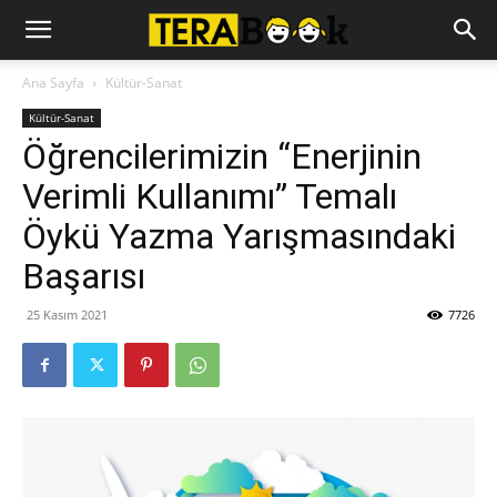
Ana Sayfa
Kültür-Sanat
Kültür-Sanat
Öğrencilerimizin “Enerjinin
Verimli Kullanımı” Temalı
Öykü Yazma Yarışmasındaki
Başarısı
25 Kasım 2021
7726