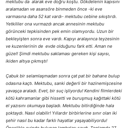
mektubu da alarak eve doğru koştu. Gökdelenin kapısını
aralamadan ve asansöre binmeden önce -ki eve
varmasına daha 52 kat vardı- mektubu cebine sıkıştırdı.
Yetkililer ona vurmazdı ancak annesinin mektubu
görünceki tepkisinden pek emin olamıyordu. Uzun bir
bekleyişten sonra eve vardı. Kapıyı aralayınca teyzesinin
ve kuzenlerinin de evde olduğunu fark etti. Aman ne
güzel! Şimdi mektubu saklaması gereken kişi sayısı,
ikiden altıya çıkmıştı!
Çabuk bir selamlaşmadan sonra çat pat bir bahane bulup
odasına kaçtı. Mektubu, sanki değerli bir hazinemişcesine
yavaşça araladı. Evet, bir suç işliyordu! Kendini filmlerdeki
kötü kahramanlar gibi hissetti ve buruşmuş kağıttaki kötü
el yazısını okumaya başladı. Mektubu bitirdiğinde hala
şoktaydı. Nasıl olabilir! Yıllardır birbirlerine sınır olan iki
şehir nasıl bu kadar farklı hayatlar yaşayabiliyordu!
Öncelikle evinde bulunan lambaları saydı. Toplamda 27