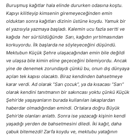
Buruşmuş kağıtlar hala elinde dururken odasına koştu.
Kapıyı kilitleyip kimsenin giremeyeceğinden emin
olduktan sonra kağıtları dizinin üstüne koydu. Yamuk bir
el yazısıyla yazmaya başladı. Kalemin ucu fazla sertti ve
kağıda her sürtüldüğünde Sarı, kağıdın yırtılmasından
korkuyordu. İlk başlarda ne söyleyeceğini düşündü.
Mektubun Küçük Şehre ulaşacağından emin bile değildi
ve ulaşsa bile kimin eline geçeceğini bilemiyordu. Ancak
yine de denemek zorundaydı çünkü bu, onun dış dünyaya
açılan tek kapısı olacaktı. Biraz kendinden bahsetmeye
karar verdi. Ad olarak ”Sarı çocuk”, ya da kısacası ”Sarı”
olarak kendini tanıtmanın bir sakıncası yoktu çünkü Küçük
Şehir’de yaşayanların burada kullanılan lakaplardan
haberdar olmadığından emindi. Ortalara doğru Büyük
Şehir’de olanları anlattı. Sonra ise yazacağı kişinin kendi
yaşadığı yerden de bahsetmesini diledi. İki kağıt, daha
çabuk bitemezdi! Zarfa koydu ve, mektubu yatağının