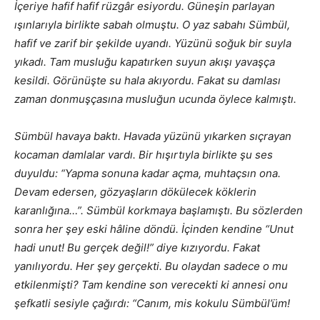
İçeriye hafif hafif rüzgâr esiyordu. Güneşin parlayan
ışınlarıyla birlikte sabah olmuştu. O yaz sabahı Sümbül,
hafif ve zarif bir şekilde uyandı. Yüzünü soğuk bir suyla
yıkadı. Tam musluğu kapatırken suyun akışı yavaşça
kesildi. Görünüşte su hala akıyordu. Fakat su damlası
zaman donmuşçasına musluğun ucunda öylece kalmıştı.
Sümbül havaya baktı. Havada yüzünü yıkarken sıçrayan
kocaman damlalar vardı. Bir hışırtıyla birlikte şu ses
duyuldu: “Yapma sonuna kadar açma, muhtaçsın ona.
Devam edersen, gözyaşların dökülecek köklerin
karanlığına…”. Sümbül korkmaya başlamıştı. Bu sözlerden
sonra her şey eski hâline döndü. İçinden kendine “Unut
hadi unut! Bu gerçek değil!” diye kızıyordu. Fakat
yanılıyordu. Her şey gerçekti. Bu olaydan sadece o mu
etkilenmişti? Tam kendine son verecekti ki annesi onu
şefkatli sesiyle çağırdı: “Canım, mis kokulu Sümbül’üm!