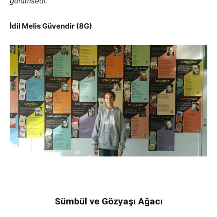
gülümsedi.
İdil Melis Güvendir (8G)
Sümbül ve Gözyaşı Ağacı