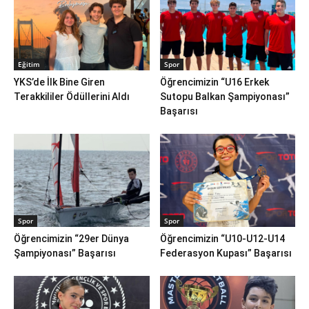
Eğitim
Spor
YKS’de İlk Bine Giren
Öğrencimizin “U16 Erkek
Terakkililer Ödüllerini Aldı
Sutopu Balkan Şampiyonası”
Başarısı
Spor
Spor
Öğrencimizin “29er Dünya
Öğrencimizin “U10-U12-U14
Şampiyonası” Başarısı
Federasyon Kupası” Başarısı