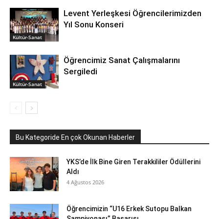
Levent Yerleşkesi Öğrencilerimizden
Yıl Sonu Konseri
Kültür-Sanat
Öğrencimiz Sanat Çalışmalarını
Sergiledi
Kültür-Sanat
Bu Kategoride En çok Okunan Haberler
YKS’de İlk Bine Giren Terakkililer Ödüllerini
Aldı
4 Ağustos 2026
Öğrencimizin “U16 Erkek Sutopu Balkan
Şampiyonası” Başarısı