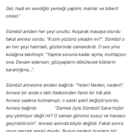
Gel, hadi en sevdiğin yemeği yaptım; mantar ve biberli
omlet.”
Sümbül aniden her şeyi unuttu. Koşarak masaya oturdu
fakat annesi sordu: “Kızım yüzünü yıkadın mı?”. Sümbül o
an her şeyi hatırladı, gözlerinde canlandırdı. O ses yine
kulağına takılmıştı: “Yapma sonuna kadar açma, muhtaçsın
ona. Devam edersen, gözyaşların dökülecek köklerin
karanlığına…”.
Sümbül annesine aniden bağırdı: “Yeter! Neden, neden!”.
Annesi bir anda o tatlı ifadesinden farklı bir hâl aldı.
Annesi sadece kızmamıştı, o sanki şekil değiştiriyordu.
Annesi bağırdı: “Demek öyle Sümbül! Sana hiçbir
şey yetmiyor değil mi? O zaman gününü susuz ve havasız
geçirebilirsin!”. Annesi aslında böyle değildi. Fakat sonra
onun gerçek sesini duydu. Bunun nedeni bunların hiç