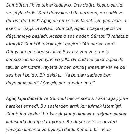
Sümbül’ün ilk ve tek arkadaşı o. Ona doğru koşup sarıldı
ve şöyle dedi: “Seni dünyalara bile vermem, en sadık ve
dürüst dostum!” Ağaç da onu selamlamak için yapraklarını
esen o rüzgârla salladı. Sümbül, ağacın başına geçti ve
düşünmeye başladı. Acaba o ses neden Sümbül’ü rahatsız
etmişti? Sümbül tekrar içini geçirdi: “Ah neden ben?
Dünyanın en önemsiz kızı! Suyu seven ve onunla
sonsuzcasına oynayan ve yıllardır sadece çınar ağacı ile
takılan bir kızım! Hayatta ünden bıkmış insanlar var ve bu
ses beni buldu. Bir dakika… Ya bunları sadece ben
duymamışsam? Ağaççık, sen duydun mu?”
Ağaç kıpırdamadı ve Sümbül tekrar sordu. Fakat ağaç yine
hareket etmedi. Bu seslerden artık kurtulmak istemişti.
Sümbül o sesleri bir kez duymuş olmasına rağmen sesler
kafasında dönüp duruyordu. Bu düşüncelerle gözleri
yavaşça kapandı ve uykuya daldı. Kendini bir anda