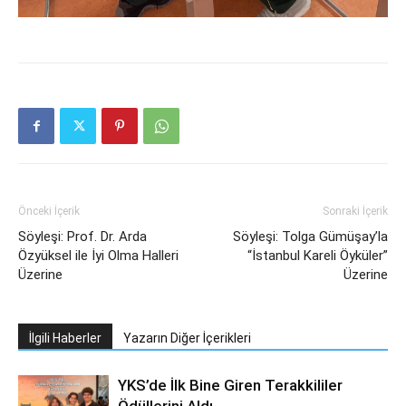
Önceki İçerik
Sonraki İçerik
Söyleşi: Prof. Dr. Arda
Söyleşi: Tolga Gümüşay’la
Özyüksel ile İyi Olma Halleri
“İstanbul Kareli Öyküler”
Üzerine
Üzerine
İlgili Haberler
Yazarın Diğer İçerikleri
YKS’de İlk Bine Giren Terakkililer