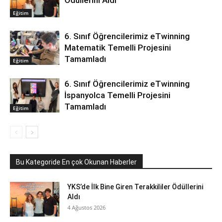
Ödüllerini Aldı
Eğitim
6. Sınıf Öğrencilerimiz eTwinning
Matematik Temelli Projesini
Tamamladı
Eğitim
6. Sınıf Öğrencilerimiz eTwinning
İspanyolca Temelli Projesini
Tamamladı
Eğitim
Bu Kategoride En çok Okunan Haberler
YKS’de İlk Bine Giren Terakkililer Ödüllerini
Aldı
4 Ağustos 2026