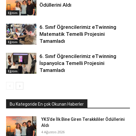
Ödüllerini Aldı
Eğitim
6. Sınıf Öğrencilerimiz eTwinning
Matematik Temelli Projesini
Tamamladı
Eğitim
6. Sınıf Öğrencilerimiz eTwinning
İspanyolca Temelli Projesini
Tamamladı
Eğitim
Bu Kategoride En çok Okunan Haberler
YKS’de İlk Bine Giren Terakkililer Ödüllerini
Aldı
4 Ağustos 2026