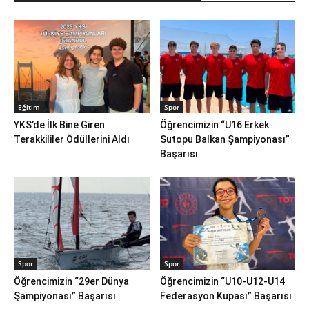
Eğitim
Spor
YKS’de İlk Bine Giren
Öğrencimizin “U16 Erkek
Terakkililer Ödüllerini Aldı
Sutopu Balkan Şampiyonası”
Başarısı
Spor
Spor
Öğrencimizin “29er Dünya
Öğrencimizin “U10-U12-U14
Şampiyonası” Başarısı
Federasyon Kupası” Başarısı