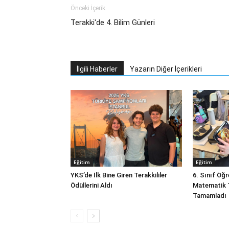
Önceki İçerik
Terakki'de 4. Bilim Günleri
İlgili Haberler
Yazarın Diğer İçerikleri
Eğitim
Eğitim
YKS’de İlk Bine Giren Terakkililer
6. Sınıf Öğ
Ödüllerini Aldı
Matematik T
Tamamladı