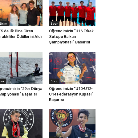
ğitim
Spor
S’de İlk Bine Giren
Öğrencimizin “U16 Erkek
rakkililer Ödüllerini Aldı
Sutopu Balkan
Şampiyonası” Başarısı
por
Spor
rencimizin “29er Dünya
Öğrencimizin “U10-U12-
mpiyonası” Başarısı
U14 Federasyon Kupası”
Başarısı