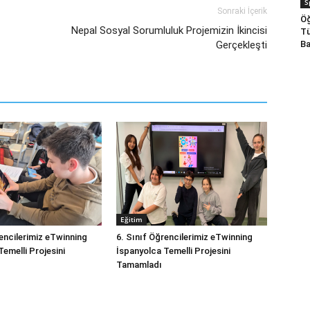
S
Sonraki İçerik
Öğ
Nepal Sosyal Sorumluluk Projemizin İkincisi
Tü
Ba
Gerçekleşti
Eğitim
rencilerimiz eTwinning
6. Sınıf Öğrencilerimiz eTwinning
emelli Projesini
İspanyolca Temelli Projesini
Tamamladı