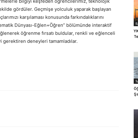
elerle bilgiyi keşfeden öğrencilerimiz, teknolojik
şekilde gördüler. Geçmişe yolculuk yaparak başlayan
çlarımızı karşılaması konusunda farkındalıklarını
E
atematik Dünyası-Eğlen+Öğren” bölümünde interaktif
YK
ğlenerek öğrenme fırsatı buldular, renkli ve eğlenceli
Te
 gerektiren deneyleri tamamladılar.
S
Öğ
Şa