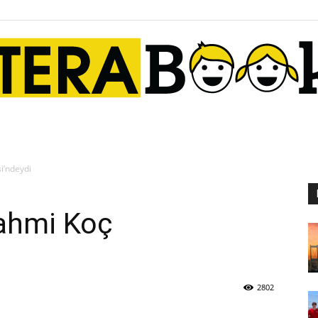
Terabook
i’ndeydi
Rahmi Koç
2802