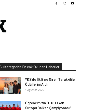
Bu Kategoride En çok Okunan Haberler
YKS’de İlk Bine Giren Terakkililer
Ödüllerini Aldı
4 Ağustos 2026
Öğrencimizin “U16 Erkek
Sutopu Balkan Şampiyonası”