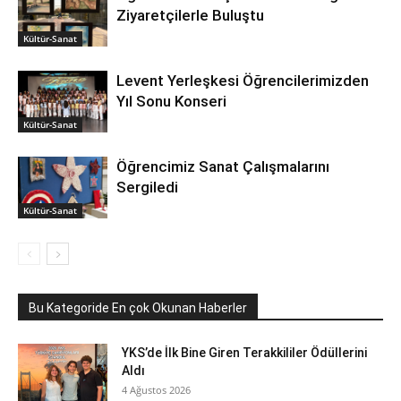
Ziyaretçilerle Buluştu
Kültür-Sanat
Levent Yerleşkesi Öğrencilerimizden
Yıl Sonu Konseri
Kültür-Sanat
Öğrencimiz Sanat Çalışmalarını
Sergiledi
Kültür-Sanat
Bu Kategoride En çok Okunan Haberler
YKS’de İlk Bine Giren Terakkililer Ödüllerini
Aldı
4 Ağustos 2026