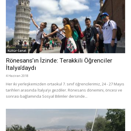
Kültür-Sanat
Rönesans’ın İzinde: Terakkili Öğrenciler
İtalya’daydı
4 Haziran 2018
Her iki yerleşkemizden ortaokul 7. sınıf öğrencilerimiz, 24 - 27 Mayıs
tarihleri arasında İtalya’yı gezdiler. Rönesans dönemini, öncesi ve
sonrası bağlamında Sosyal Bilimler dersinde...