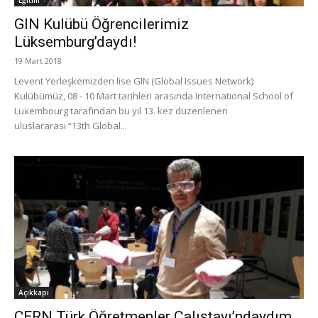
GIN Kulübü Öğrencilerimiz
Lüksemburg’daydı!
19 Mart 2018
Levent Yerleşkemizden lise GIN (Global Issues Network)
Kulübümüz, 08 - 10 Mart tarihleri arasında International School of
Luxembourg tarafından bu yıl 13. kez düzenlenen
uluslararası “13th Global...
Açıkkapı
CERN Türk Öğretmenler Çalıştayı’ndaydım