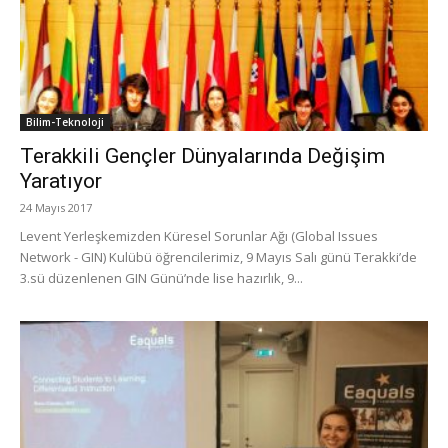
Bilim-Teknoloji
Terakkili Gençler Dünyalarında Değişim
Yaratıyor
24 Mayıs 2017
Levent Yerleşkemizden Küresel Sorunlar Ağı (Global Issues
Network - GIN) Kulübü öğrencilerimiz, 9 Mayıs Salı günü Terakki’de
3.sü düzenlenen GIN Günü’nde lise hazırlık, 9...