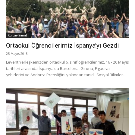
Kültür-Sanat
Ortaokul Öğrencilerimiz İspanya’yı Gezdi
25 Mayıs 2018
Levent Yerleşkemizden ortaokul 6. sınıf öğrencilerimiz, 16 - 20 Mayıs
tarihleri arasında İspanya’da Barcelona, Girona, Figueras
şehirlerini ve Andorra Prensliğini yakından tanıdı. Sosyal Bilimler...