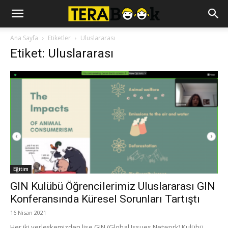
Ana Sayfa
Etiketler
Uluslararası
Etiket: Uluslararası
Eğitim
GIN Kulübü Öğrencilerimiz Uluslararası GIN
Konferansında Küresel Sorunları Tartıştı
16 Nisan 2021
Her iki yerleşkemizden lise GIN (Global Issues Network) Kulübü