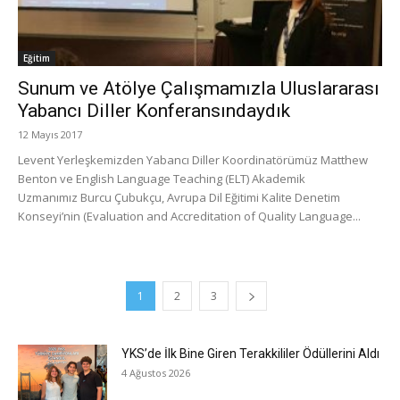
Eğitim
Sunum ve Atölye Çalışmamızla Uluslararası
Yabancı Diller Konferansındaydık
12 Mayıs 2017
Levent Yerleşkemizden Yabancı Diller Koordinatörümüz Matthew
Benton ve English Language Teaching (ELT) Akademik
Uzmanımız Burcu Çubukçu, Avrupa Dil Eğitimi Kalite Denetim
Konseyi’nin (Evaluation and Accreditation of Quality Language...
1
2
3
YKS’de İlk Bine Giren Terakkililer Ödüllerini Aldı
4 Ağustos 2026