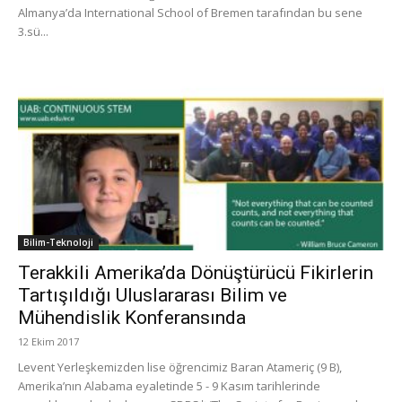
Almanya’da International School of Bremen tarafından bu sene
3.sü...
Bilim-Teknoloji
Terakkili Amerika’da Dönüştürücü Fikirlerin
Tartışıldığı Uluslararası Bilim ve
Mühendislik Konferansında
12 Ekim 2017
Levent Yerleşkemizden lise öğrencimiz Baran Atameriç (9 B),
Amerika’nın Alabama eyaletinde 5 - 9 Kasım tarihlerinde