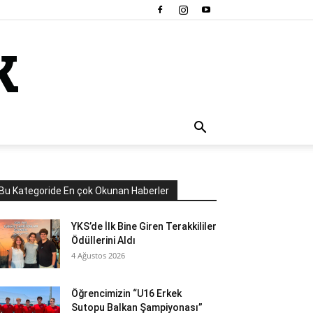
Bu Kategoride En çok Okunan Haberler
YKS’de İlk Bine Giren Terakkililer
Ödüllerini Aldı
4 Ağustos 2026
Öğrencimizin “U16 Erkek
Sutopu Balkan Şampiyonası”