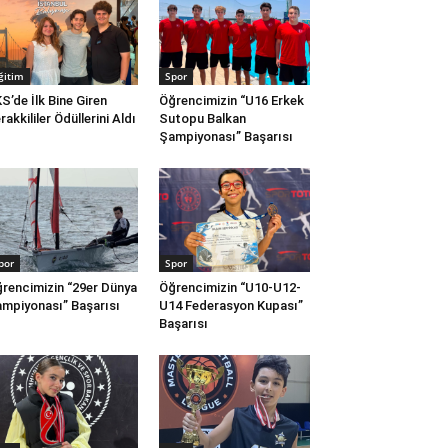
ğitim
Spor
S’de İlk Bine Giren
Öğrencimizin “U16 Erkek
rakkililer Ödüllerini Aldı
Sutopu Balkan
Şampiyonası” Başarısı
por
Spor
rencimizin “29er Dünya
Öğrencimizin “U10-U12-
mpiyonası” Başarısı
U14 Federasyon Kupası”
Başarısı