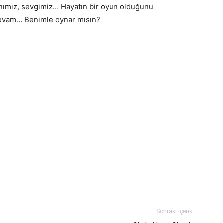
anımız, sevgimiz… Hayatın bir oyun olduğunu
evam… Benimle oynar mısın?
Sonraki İçerik