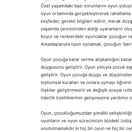
Özel yaşamdaki bazı sorunlarını oyun yoluyl
oyun ortamında gerçekleştirerek rahatlama fı
keşfeder, gerekli bilgileri edinir, merak 
yaşamda çevresinden aldığı uyaranların oluş
boyut ve renklerdeki oyuncaklar çocuğun ren
Arkadaşlarıyla oyun oynamak, çocuğun ‘ben’ v
Oyun çocuğa karar verme alışkanlığını kazan
duygusunu geliştirir. Oyun yoluyla çocuk sağ
geliştirir. Oyun çocuğa duygu ve düşünceler
toplumsal kuralları ve onlara uymayı öğrenir
ilişkiler geliştirmesini ve değişik sosyal r
liderlik özelliklerinin gelişmesine yardımcı
Oyun, çocukluğumuzdan şimdiki yetişkinliğim
oyunların ve oyun sürecimizin bizdeki izdüş
unutulmamalıdır ki hiç bir oyun ve hiç bir o