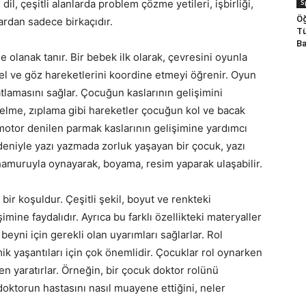
S
 dil, çeşitli alanlarda problem çözme yetileri, işbirliği,
Öğ
rdan sadece birkaçıdır.
Tü
Ba
olanak tanır. Bir bebek ilk olarak, çevresini oyunla
, el ve göz hareketlerini koordine etmeyi öğrenir. Oyun
lamasını sağlar. Çocuğun kaslarının gelişimini
lme, zıplama gibi hareketler çocuğun kol ve bacak
e motor denilen parmak kaslarının gelişimine yardımcı
edeniyle yazı yazmada zorluk yaşayan bir çocuk, yazı
 hamuruyla oynayarak, boyama, resim yaparak ulaşabilir.
r koşuldur. Çeşitli şekil, boyut ve renkteki
ne faydalıdır. Ayrıca bu farklı özellikteki materyaller
beyni için gerekli olan uyarımları sağlarlar. Rol
k yaşantıları için çok önemlidir. Çocuklar rol oynarken
en yaratırlar. Örneğin, bir çocuk doktor rolünü
doktorun hastasını nasıl muayene ettiğini, neler