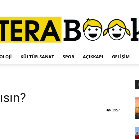
OLOJI
KÜLTÜR-SANAT
SPOR
AÇIKKAPI
GELIŞIM
Terabook
ısın?
3957