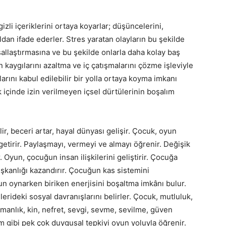
zli içeriklerini ortaya koyarlar; düşüncelerini,
oldan ifade ederler. Stres yaratan olayların bu şekilde
allaştırmasına ve bu şekilde onlarla daha kolay baş
 kaygılarını azaltma ve iç çatışmalarını çözme işleviyle
larını kabul edilebilir bir yolla ortaya koyma imkanı
 içinde izin verilmeyen içsel dürtülerinin boşalım
ir, beceri artar, hayal dünyası gelişir. Çocuk, oyun
 getirir. Paylaşmayı, vermeyi ve almayı öğrenir. Değişik
r. Oyun, çocuğun insan ilişkilerini geliştirir. Çocuğa
şkanlığı kazandırır. Çocuğun kas sistemini
n oynarken biriken enerjisini boşaltma imkânı bulur.
rideki sosyal davranışlarını belirler. Çocuk, mutluluk,
şmanlık, kin, nefret, sevgi, sevme, sevilme, güven
üm gibi pek çok duygusal tepkiyi oyun yoluyla öğrenir.