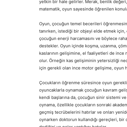
yetkin bir hale gelirler. Merak, benlik değeri,
matematik, oyun sayesinde öğrenilen konula
Oyun, çocuğun temel becerileri öğrenmesine 
tanırken, istediği bir objeyi elde etmek için
çocuğun enerji harcamasını ve böylece rahat
destekler. Oyun içinde koşma, uzanma, çöme
kaslarının gelişimine, el faaliyetleri de inc
olur. Örneğin kas gelişiminin yetersizliği n
için gerekli olan ince motor gelişime, oyun
Çocukların öğrenme süresince oyun gerekli bi
oyuncaklarla oynamak çocuğun kavram gelişimi
kendi başlarına da, çocuğun sinir sistemi ve 
oynama, özellikle çocukların sonraki akademi
geçmiş tecrübelerini hatırlar ve onları yenid
oynarken doktorun kullandığı gereçleri, bir 
dediğini ve neler yaptığını hatırlar.