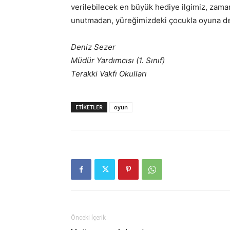
verilebilecek en büyük hediye ilgimiz, zam
unutmadan, yüreğimizdeki çocukla oyuna d
Deniz Sezer
Müdür Yardımcısı (1. Sınıf)
Terakki Vakfı Okulları
ETIKETLER
oyun
Önceki İçerik