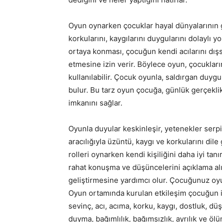
Oyun oynarken çocuklar hayal dünyalarının gi
korkularını, kaygılarını duygularını dolaylı y
ortaya konması, çocuğun kendi acılarını dışs
etmesine izin verir. Böylece oyun, çocukların
kullanılabilir. Çocuk oyunla, saldırgan duygu
bulur. Bu tarz oyun çocuğa, günlük gerçeklik
imkanını sağlar.
Oyunla duyular keskinleşir, yetenekler serpil
aracılığıyla üzüntü, kaygı ve korkularını dile
rolleri oynarken kendi kişiliğini daha iyi tanı
rahat konuşma ve düşüncelerini açıklama alı
geliştirmesine yardımcı olur. Çocuğunuz oyu
Oyun ortamında kurulan etkileşim çocuğun ile
sevinç, acı, acıma, korku, kaygı, dostluk, dü
duyma, bağımlılık, bağımsızlık, ayrılık ve öl