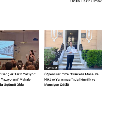
Okula Hazır Olmak
Açıkkapı
“Gençler Tarih Yazıyor:
Öğrencilerimize “Güncelle Masal ve
mi Yazıyorum” Makale
Hikâye Yarışması”nda İkincilik ve
da Üçüncü Oldu
Mansiyon Ödülü