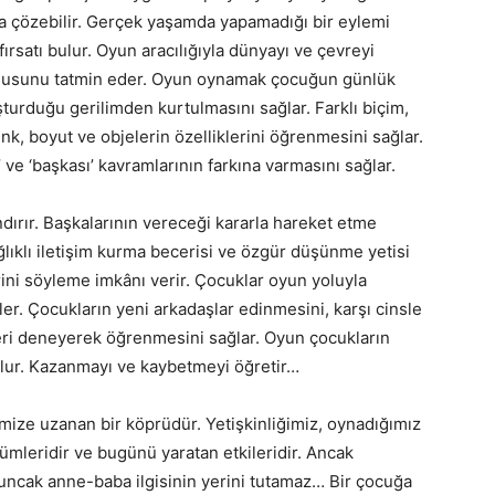
a çözebilir. Gerçek yaşamda yapamadığı bir eylemi
rsatı bulur. Oyun aracılığıyla dünyayı ve çevreyi
duygusunu tatmin eder. Oyun oynamak çocuğun günlük
turduğu gerilimden kurtulmasını sağlar. Farklı biçim,
k, boyut ve objelerin özelliklerini öğrenmesini sağlar.
e ‘başkası’ kavramlarının farkına varmasını sağlar.
dırır. Başkalarının vereceği kararla hareket etme
lıklı iletişim kurma becerisi ve özgür düşünme yetisi
ini söyleme imkânı verir. Çocuklar oyun yoluyla
ler. Çocukların yeni arkadaşlar edinmesini, karşı cinsle
olleri deneyerek öğrenmesini sağlar. Oyun çocukların
 olur. Kazanmayı ve kaybetmeyi öğretir…
ize uzanan bir köprüdür. Yetişkinliğimiz, oynadığımız
ümleridir ve bugünü yaratan etkileridir. Ancak
yuncak anne-baba ilgisinin yerini tutamaz… Bir çocuğa