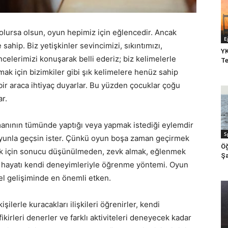
olursa olsun, oyun hepimiz için eğlencedir. Ancak
E
sahip. Biz yetişkinler sevincimizi, sıkıntımızı,
YK
elerimizi konuşarak belli ederiz; biz kelimelerle
Te
ak için bizimkiler gibi şık kelimelere henüz sahip
 bir araca ihtiyaç duyarlar. Bu yüzden çocuklar çoğu
r.
anının tümünde yaptığı veya yapmak istediği eylemdir
S
oyunla geçsin ister. Çünkü oyun boşa zaman geçirmek
Öğ
cuk için sonucu düşünülmeden, zevk almak, eğlenmek
Şa
nda hayatı kendi deneyimleriyle öğrenme yöntemi. Oyun
el gelişiminde en önemli etken.
ilerle kuracakları ilişkileri öğrenirler, kendi
fikirleri denerler ve farklı aktiviteleri deneyecek kadar