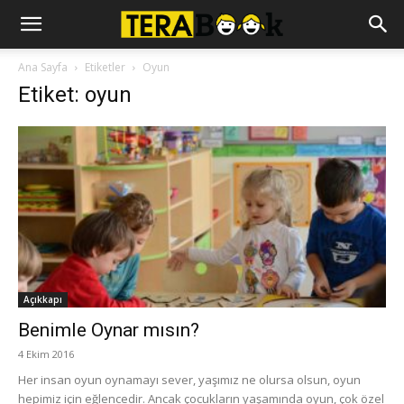
Ana Sayfa
Etiketler
Oyun
Etiket: oyun
Açıkkapı
Benimle Oynar mısın?
4 Ekim 2016
Her insan oyun oynamayı sever, yaşımız ne olursa olsun, oyun
hepimiz için eğlencedir. Ancak çocukların yaşamında oyun, çok özel