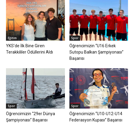
Eğitim
Spor
YKS’de İlk Bine Giren
Öğrencimizin “U16 Erkek
Terakkililer Ödüllerini Aldı
Sutopu Balkan Şampiyonası”
Başarısı
Spor
Spor
Öğrencimizin “29er Dünya
Öğrencimizin “U10-U12-U14
Şampiyonası” Başarısı
Federasyon Kupası” Başarısı