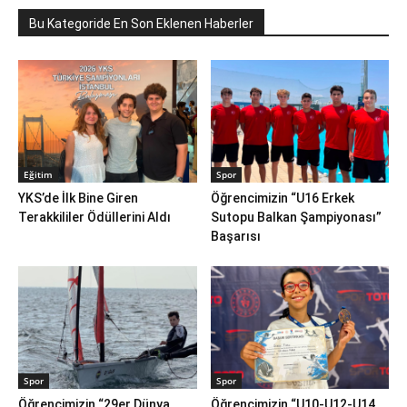
Bu Kategoride En Son Eklenen Haberler
Eğitim
Spor
YKS’de İlk Bine Giren
Öğrencimizin “U16 Erkek
Terakkililer Ödüllerini Aldı
Sutopu Balkan Şampiyonası”
Başarısı
Spor
Spor
Öğrencimizin “29er Dünya
Öğrencimizin “U10-U12-U14