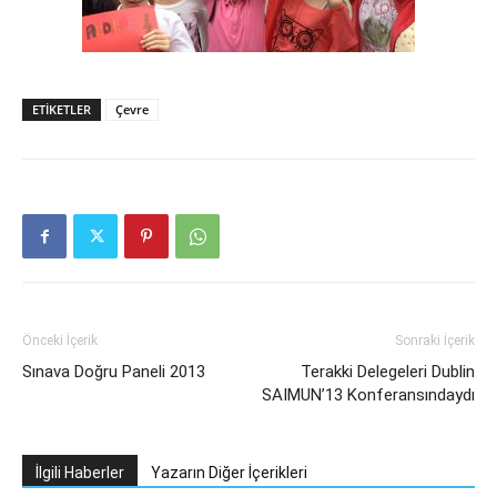
ETIKETLER
Çevre
Önceki İçerik
Sonraki İçerik
Sınava Doğru Paneli 2013
Terakki Delegeleri Dublin
SAIMUN’13 Konferansındaydı
İlgili Haberler
Yazarın Diğer İçerikleri