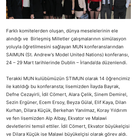
Farklı komitelerden oluşan, dünya meselelerinin ele
alındığı ve Birleşmiş Milletler çalışmalarının simülasyon
yoluyla öğretilmesini sağlayan MUN konferanslarından
SAIMUN (St. Andrew’s Model United Nations) konferansı,
24 – 29 Mart tarihlerinde Dublin – İrlanda’da düzenlendi.
Terakki MUN kulübümüzün STIMUN olarak 14 öğrencimiz
ile katıldığı bu konferansta; lisemizden İlayda Bayrak,
Defne Cezayirli, İdil Cömert, Alara Çelik, Sinem Demirel,
Sezin Ergüner, Ecem Ersoy, Beyza Gülal, Elif Kaya, Dilan
Kurhan, Dilara Küçük, Berkehan Yanılmaz, Koray Yıldırım
ve fen lisemizden Alp Albay, Ekvator ve Malawi
devletlerini temsil ettiler. İdil Cömert, Ekvator büyükelçisi
ve Dilara Küçük ise Malawi büyükelçisi olarak görev aldı.