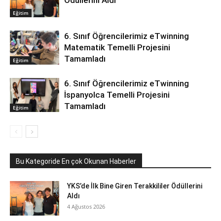
Eğitim
6. Sınıf Öğrencilerimiz eTwinning
Matematik Temelli Projesini
Tamamladı
Eğitim
6. Sınıf Öğrencilerimiz eTwinning
İspanyolca Temelli Projesini
Tamamladı
Eğitim
Bu Kategoride En çok Okunan Haberler
YKS’de İlk Bine Giren Terakkililer Ödüllerini
Aldı
4 Ağustos 2026