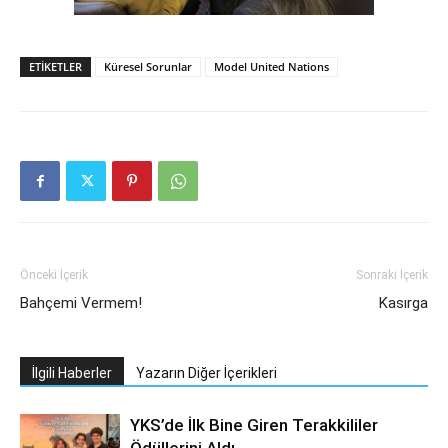
ETIKETLER
Küresel Sorunlar
Model United Nations
Önceki İçerik
Sonraki İçerik
Bahçemi Vermem!
Kasırga
İlgili Haberler
Yazarın Diğer İçerikleri
YKS’de İlk Bine Giren Terakkililer
Ödüllerini Aldı