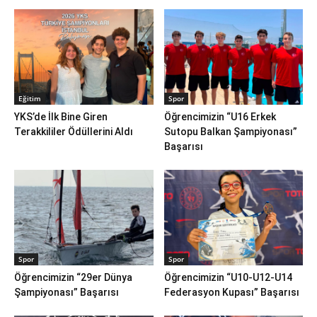
Eğitim
Spor
YKS’de İlk Bine Giren
Öğrencimizin “U16 Erkek
Terakkililer Ödüllerini Aldı
Sutopu Balkan Şampiyonası”
Başarısı
Spor
Spor
Öğrencimizin “29er Dünya
Öğrencimizin “U10-U12-U14
Şampiyonası” Başarısı
Federasyon Kupası” Başarısı