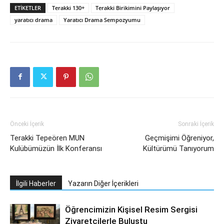
ETIKETLER
Terakki 130+
Terakki Birikimini Paylaşıyor
yaratıcı drama
Yaratıcı Drama Sempozyumu
Önceki İçerik
Sonraki İçerik
Terakki Tepeören MUN
Geçmişimi Öğreniyor,
Kulübümüzün İlk Konferansı
Kültürümü Tanıyorum
İlgili Haberler
Yazarın Diğer İçerikleri
Öğrencimizin Kişisel Resim Sergisi
Ziyaretçilerle Buluştu