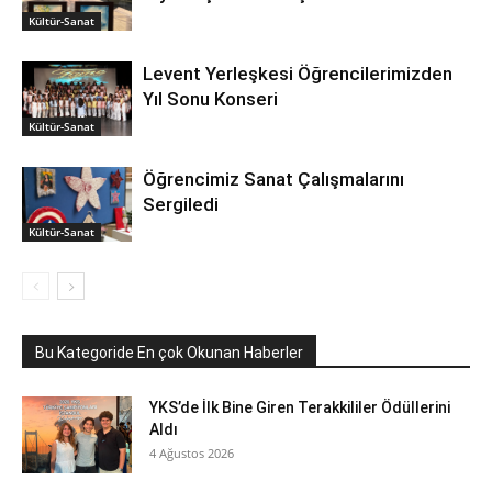
Kültür-Sanat
Levent Yerleşkesi Öğrencilerimizden
Yıl Sonu Konseri
Kültür-Sanat
Öğrencimiz Sanat Çalışmalarını
Sergiledi
Kültür-Sanat
Bu Kategoride En çok Okunan Haberler
YKS’de İlk Bine Giren Terakkililer Ödüllerini
Aldı
4 Ağustos 2026