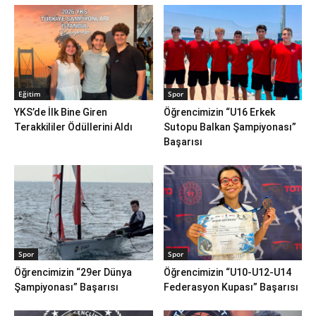
Eğitim
Spor
YKS’de İlk Bine Giren
Öğrencimizin “U16 Erkek
Terakkililer Ödüllerini Aldı
Sutopu Balkan Şampiyonası”
Başarısı
Spor
Spor
Öğrencimizin “29er Dünya
Öğrencimizin “U10-U12-U14
Şampiyonası” Başarısı
Federasyon Kupası” Başarısı