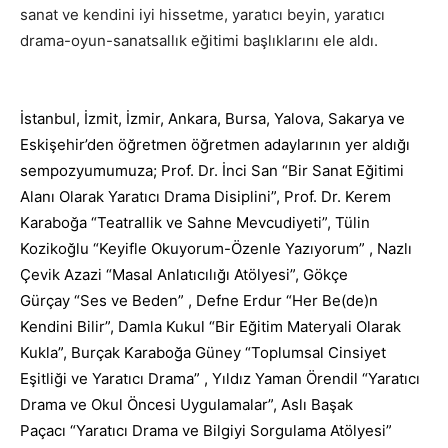
sanat ve kendini iyi hissetme, yaratıcı beyin, yaratıcı
drama-oyun-sanatsallık eğitimi başlıklarını ele aldı.
İstanbul, İzmit, İzmir, Ankara, Bursa, Yalova, Sakarya ve
Eskişehir’den öğretmen öğretmen adaylarının yer aldığı
sempozyumumuza; Prof. Dr. İnci San “Bir Sanat Eğitimi
Alanı Olarak Yaratıcı Drama Disiplini”, Prof. Dr. Kerem
Karaboğa “Teatrallik ve Sahne Mevcudiyeti”, Tülin
Kozikoğlu “Keyifle Okuyorum-Özenle Yazıyorum” , Nazlı
Çevik Azazi “Masal Anlatıcılığı Atölyesi”, Gökçe
Gürçay “Ses ve Beden” , Defne Erdur “Her Be(de)n
Kendini Bilir”, Damla Kukul “Bir Eğitim Materyali Olarak
Kukla”, Burçak Karaboğa Güney “Toplumsal Cinsiyet
Eşitliği ve Yaratıcı Drama” , Yıldız Yaman Örendil “Yaratıcı
Drama ve Okul Öncesi Uygulamalar”, Aslı Başak
Paçacı “Yaratıcı Drama ve Bilgiyi Sorgulama Atölyesi”