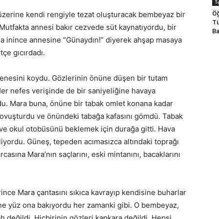
S
Öğ
 üzerine kendi rengiyle tezat oluşturacak bembeyaz bir
Tü
. Mutfakta annesi bakır cezvede süt kaynatıyordu, bir
Ba
ğa inince annesine “Günaydın!” diyerek ahşap masaya
tçe gıcırdadı.
 çenesini koydu. Gözlerinin önüne düşen bir tutam
Her nefes verişinde de bir saniyeliğine havaya
du. Mara buna, önüne bir tabak omlet konana kadar
ini ovuşturdu ve önündeki tabağa kafasını gömdü. Tabak
ptı ve okul otobüsünü beklemek için durağa gitti. Hava
iyordu. Güneş, tepeden acımasızca altındaki toprağı
rcasına Mara’nın saçlarını, eski mintanını, bacaklarını
irince Mara çantasını sıkıca kavrayıp kendisine buharlar
zine yüz ona bakıyordu her zamanki gibi. O bembeyaz,
ah değildi. Hiçbirinin gözleri kapkara değildi. Hepsi