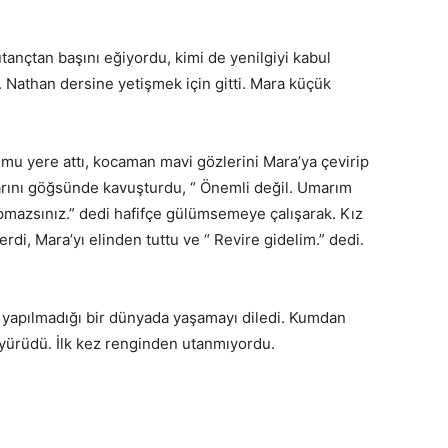
utançtan başını eğiyordu, kimi de yenilgiyi kabul
Nathan dersine yetişmek için gitti. Mara küçük
mu yere attı, kocaman mavi gözlerini Mara’ya çevirip
ollarını göğsünde kavuşturdu, “ Önemli değil. Umarım
apmazsınız.” dedi hafifçe gülümsemeye çalışarak. Kız
di, Mara’yı elinden tuttu ve “ Revire gidelim.” dedi.
ğın yapılmadığı bir dünyada yaşamayı diledi. Kumdan
 yürüdü. İlk kez renginden utanmıyordu.