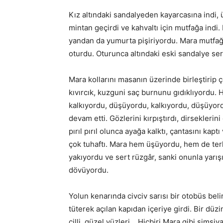
Kız altındaki sandalyeden kayarcasına indi,
mintan geçirdi ve kahvaltı için mutfağa indi
yandan da yumurta pişiriyordu. Mara mutfa
oturdu. Oturunca altındaki eski sandalye ser
Mara kollarını masanın üzerinde birleştirip
kıvırcık, kuzguni saç burnunu gıdıklıyordu. 
kalkıyordu, düşüyordu, kalkıyordu, düşüyor
devam etti. Gözlerini kırpıştırdı, dirsekler
pırıl pırıl olunca ayağa kalktı, çantasını ka
çok tuhaftı. Mara hem üşüyordu, hem de terl
yakıyordu ve sert rüzgâr, sanki onunla yarışı
dövüyordu.
Yolun kenarında civciv sarısı bir otobüs bel
tüterek açılan kapıdan içeriye girdi. Bir dü
çilli, güzel yüzleri… Hiçbiri Mara gibi simsiy