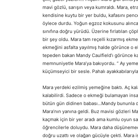
mavi gözlü, sarışın veya kumraldı. Mara, etr
kendisine kuytu bir yer buldu, kafasını pen
öylece durdu. Yoğun egzoz kokusunu alınca da
sınıfına doğru yürüdü. Üzerine fırlatılan çö
bir şey oldu. Mara tam reçelli kızarmış ekm
ekmeğini asfalta yayılmış halde görünce o eli
tepeden bakan Mandy Caulfield’ı görünce kaş
memnuniyetle Mara’ya bakıyordu. “ Ay yemeğ
küçümseyici bir sesle. Pahalı ayakkabılarıyl
Mara yerdeki ezilmiş yemeğine baktı. Aç kal
kalabilirdi. Sadece o ekmeği bulamayan insan
bütün gün didinen babası…Mandy bununla da 
Mara’nın yanına geldi. Buz mavisi gözleri Mar
kaçmak için bir yer aradı ama kumlu oyun sa
öğrencilerle doluydu. Mara daha düşünemede
doğru uzattı ve olağan gücüyle çekti. Mara 