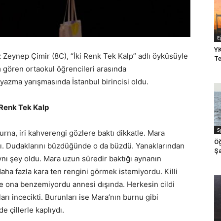
E
YK
Zeynep Çimir (8C), “İki Renk Tek Kalp” adlı öyküsüyle
Te
gören ortaokul öğrencileri arasında
yazma yarışmasında İstanbul birincisi oldu.
 Renk Tek Kalp
S
rna, iri kahverengi gözlere baktı dikkatle. Mara
Öğ
rptı. Dudaklarını büzdüğünde o da büzdü. Yanaklarından
Şa
nı şey oldu. Mara uzun süredir baktığı aynanın
 daha fazla kara ten rengini görmek istemiyordu. Killi
mse ona benzemiyordu annesi dışında. Herkesin cildi
ı incecikti. Burunları ise Mara’nın burnu gibi
e çillerle kaplıydı.