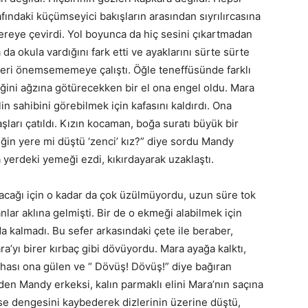
afındaki küçümseyici bakışların arasından sıyrılırcasına
cereye çevirdi. Yol boyunca da hiç sesini çıkartmadan
 okula vardığını fark etti ve ayaklarını sürte sürte
pleri önemsememeye çalıştı. Öğle teneffüsünde farklı
eğini ağzına götürecekken bir el ona engel oldu. Mara
n sahibini görebilmek için kafasını kaldırdı. Ona
ları çatıldı. Kızın kocaman, boğa suratı büyük bir
in yere mi düştü ‘zenci’ kız?” diye sordu Mandy
a yerdeki yemeği ezdi, kıkırdayarak uzaklaştı.
acağı için o kadar da çok üzülmüyordu, uzun süre tok
lar aklına gelmişti. Bir de o ekmeği alabilmek için
kalmadı. Bu sefer arkasındaki çete ile beraber,
a’yı birer kırbaç gibi dövüyordu. Mara ayağa kalktı,
hası ona gülen ve “ Dövüş! Dövüş!” diye bağıran
n Mandy erkeksi, kalın parmaklı elini Mara’nın saçına
ise dengesini kaybederek dizlerinin üzerine düştü,