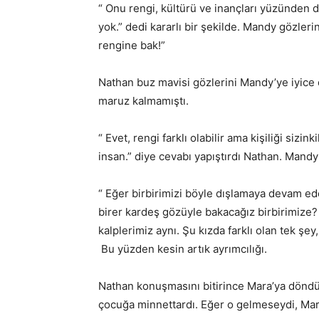
“ Onu rengi, kültürü ve inançları yüzünden d
yok.” dedi kararlı bir şekilde. Mandy gözleri
rengine bak!”
Nathan buz mavisi gözlerini Mandy’ye iyice dik
maruz kalmamıştı.
“ Evet, rengi farklı olabilir ama kişiliği siz
insan.” diye cevabı yapıştırdı Nathan. Mand
“ Eğer birbirimizi böyle dışlamaya devam ede
birer kardeş gözüyle bakacağız birbirimize? 
kalplerimiz aynı. Şu kızda farklı olan tek şey
Bu yüzden kesin artık ayrımcılığı.
Nathan konuşmasını bitirince Mara’ya döndü, e
çocuğa minnettardı. Eğer o gelmeseydi, Mara 