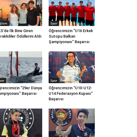
ğitim
Spor
S’de İlk Bine Giren
Öğrencimizin “U16 Erkek
rakkililer Ödüllerini Aldı
Sutopu Balkan
Şampiyonası” Başarısı
por
Spor
rencimizin “29er Dünya
Öğrencimizin “U10-U12-
mpiyonası” Başarısı
U14 Federasyon Kupası”
Başarısı