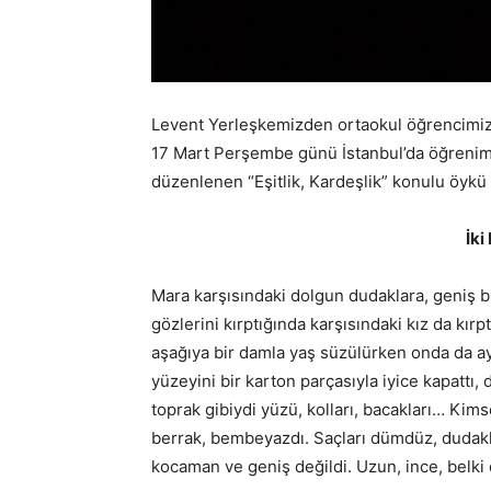
Levent Yerleşkemizden ortaokul öğrencimiz 
17 Mart Perşembe günü İstanbul’da öğrenim 
düzenlenen “Eşitlik, Kardeşlik” konulu öykü 
İki
Mara karşısındaki dolgun dudaklara, geniş bu
gözlerini kırptığında karşısındaki kız da kı
aşağıya bir damla yaş süzülürken onda da ay
yüzeyini bir karton parçasıyla iyice kapattı,
toprak gibiydi yüzü, kolları, bacakları… Ki
berrak, bembeyazdı. Saçları dümdüz, dudaklar
kocaman ve geniş değildi. Uzun, ince, belki d