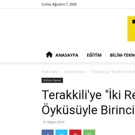
Cuma, Ağustos 7, 2026
ANASAYFA
EĞITIM
BILIM-TEKN
Ana Sayfa
Kültür-Sanat
Terakkili'ye "İki Renk Tek K
Kültür-Sanat
Terakkili'ye "İki 
Öyküsüyle Birinci
31 Mayıs 2016