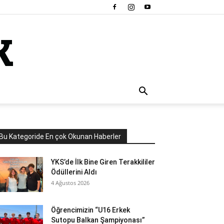
Bu Kategoride En çok Okunan Haberler
YKS’de İlk Bine Giren Terakkililer
Ödüllerini Aldı
4 Ağustos 2026
Öğrencimizin “U16 Erkek
Sutopu Balkan Şampiyonası”