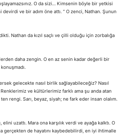
ışlayamazsınız. O da sizi… Kimsenin böyle bir yetkisi
ni devirdi ve bir adım öne attı. “ O zenci, Nathan. Şunun
ti. Nathan da kızıl saçlı ve çilli olduğu için zorbalığa
inkilerden daha zengin. O en az senin kadar değerli bir
y konuşmadı.
rsek gelecekte nasıl birlik sağlayabileceğiz? Nasıl
Renklerimiz ve kültürlerimiz farklı ama şu anda atan
, ten rengi. Sarı, beyaz, siyah; ne fark eder insan olalım.
lini uzattı. Mara ona karşılık verdi ve ayağa kalktı. O
gerçekten de hayatını kaybedebilirdi, en iyi ihtimalle