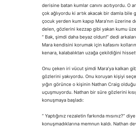
derisine batan kumlar canını acıtıyordu. O a
çok ağlıyordu ki artık akacak bir damla bile
çocuk yerden kum kapıp Mara’nın üzerine doğ
delen, gözlerini kezzap gibi yakan kumu üzer
“ Bak, şimdi daha beyaz oldun!” dedi arkalar
Mara kendisini korumak için kafasını kollarını
kenara, kalabalıktan uzağa çekildiğini hissett
Onu çeken iri vücut şimdi Mara’ya kalkan gib
gözlerini yakıyordu. Onu koruyan kişiyi seçebi
yığın görünce o kişinin Nathan Craig olduğu
uçuşmuyordu. Nathan bir süre gözlerini kısıp 
konuşmaya başladı:
“ Yaptığınız rezaletin farkında mısınız?” di
konuşmadıklarına memnun kaldı. Nathan dev