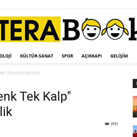
OLOJI
KÜLTÜR-SANAT
SPOR
AÇIKKAPI
GELIŞIM
Terabook
alp" Öyküsüyle Birincilik
Renk Tek Kalp"
lik
3731