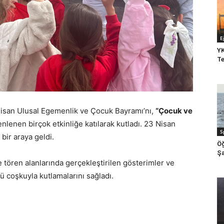
E
YK
Te
Nisan Ulusal Egemenlik ve Çocuk Bayramı’nı,
“Çocuk ve
nen birçok etkinliğe katılarak kutladı. 23 Nisan
S
bir araya geldi.
Öğ
Şa
e tören alanlarında gerçekleştirilen gösterimler ve
nü coşkuyla kutlamalarını sağladı.