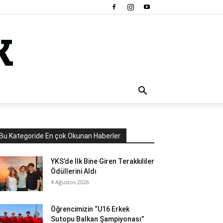
Bu Kategoride En çok Okunan Haberler
YKS’de İlk Bine Giren Terakkililer
Ödüllerini Aldı
4 Ağustos 2026
Öğrencimizin “U16 Erkek
Sutopu Balkan Şampiyonası”