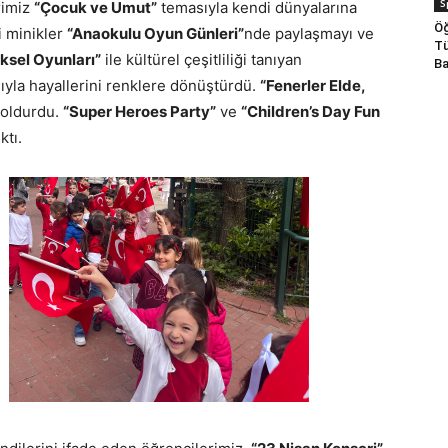
S
rimiz
“Çocuk ve Umut”
temasıyla kendi dünyalarına
Öğ
i minikler
“Anaokulu Oyun Günleri”
nde paylaşmayı ve
Tü
ksel Oyunları”
ile kültürel çeşitliliği tanıyan
Ba
ıyla hayallerini renklere dönüştürdü.
“Fenerler Elde,
doldurdu.
“Super Heroes Party”
ve
“Children’s Day Fun
ktı.