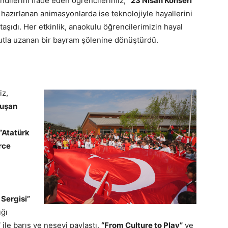
endilerini ifade eden öğrencilerimiz,
“23 Nisan Konseri”
le hazırlanan animasyonlarda ise teknolojiyle hayallerini
a taşıdı. Her etkinlik, anaokulu öğrencilerimizin hayal
tla uzanan bir bayram şölenine dönüştürdü.
iz,
luşan
“Atatürk
rce
 Sergisi”
ığı
”
ile barış ve neşeyi paylaştı.
“From Culture to Play”
ve