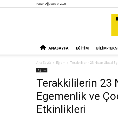
Pazar, Ağustos 9, 2026
ANASAYFA
EĞITIM
BILIM-TEKN
Ana Sayfa
Eğitim
Terakkililerin 23 Nisan Ulusal E
Eğitim
Terakkililerin 23
Egemenlik ve Ço
Etkinlikleri