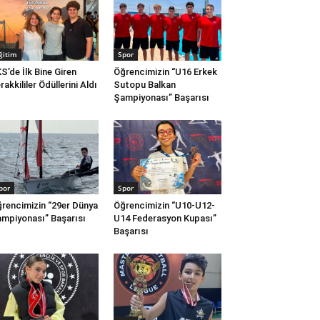
ğitim
Spor
S’de İlk Bine Giren
Öğrencimizin “U16 Erkek
rakkililer Ödüllerini Aldı
Sutopu Balkan
Şampiyonası” Başarısı
por
Spor
rencimizin “29er Dünya
Öğrencimizin “U10-U12-
mpiyonası” Başarısı
U14 Federasyon Kupası”
Başarısı