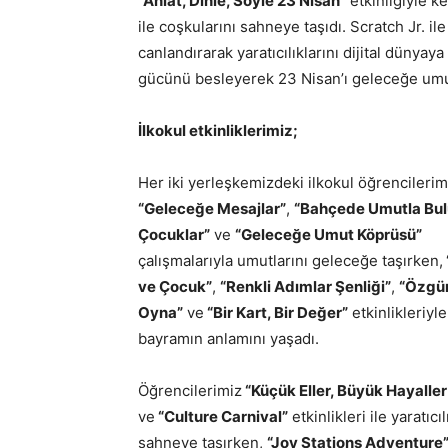
“Anlat, Dinle, Söyle 23 Nisan”
etkinliğiyle k
ile coşkularını sahneye taşıdı. Scratch Jr. i
canlandırarak yaratıcılıklarını dijital dünyay
gücünü besleyerek 23 Nisan’ı geleceğe umu
İlkokul etkinliklerimiz;
Her iki yerleşkemizdeki ilkokul öğrencilerim
“Geleceğe Mesajlar”
,
“Bahçede Umutla Bu
Çocuklar”
ve
“Geleceğe Umut Köprüsü”
çalışmalarıyla umutlarını geleceğe taşırken,
ve Çocuk”
,
“Renkli Adımlar Şenliği”
,
“Özgü
Oyna”
ve
“Bir Kart, Bir Değer”
etkinlikleriyle
bayramın anlamını yaşadı.
Öğrencilerimiz
“Küçük Eller, Büyük Hayaller
ve
“Culture Carnival”
etkinlikleri ile yaratıcıl
sahneye taşırken,
“Joy Stations Adventure