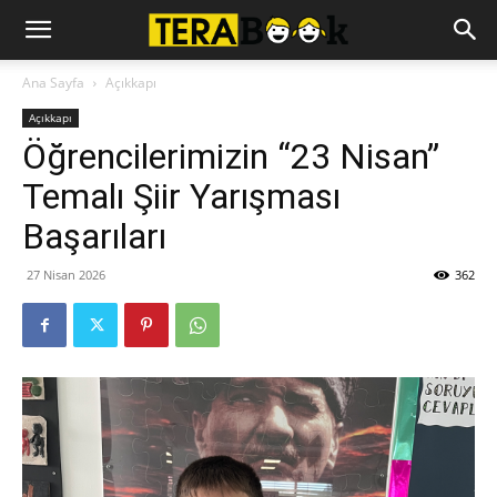
Ana Sayfa
Açıkkapı
Açıkkapı
Öğrencilerimizin “23 Nisan”
Temalı Şiir Yarışması
Başarıları
27 Nisan 2026
362