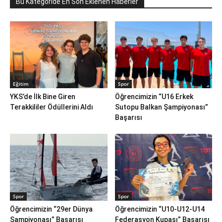
Bu Kategoride En Son Eklenen Haberler
Eğitim
Spor
YKS’de İlk Bine Giren
Öğrencimizin “U16 Erkek
Terakkililer Ödüllerini Aldı
Sutopu Balkan Şampiyonası”
Başarısı
Spor
Spor
Öğrencimizin “29er Dünya
Öğrencimizin “U10-U12-U14
Şampiyonası” Başarısı
Federasyon Kupası” Başarısı