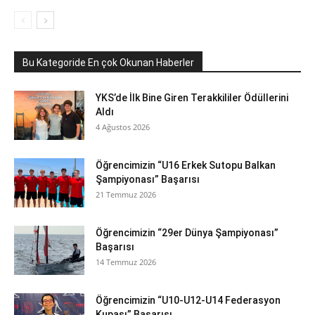
Bu Kategoride En çok Okunan Haberler
YKS’de İlk Bine Giren Terakkililer Ödüllerini
Aldı
4 Ağustos 2026
Öğrencimizin “U16 Erkek Sutopu Balkan
Şampiyonası” Başarısı
21 Temmuz 2026
Öğrencimizin “29er Dünya Şampiyonası”
Başarısı
14 Temmuz 2026
Öğrencimizin “U10-U12-U14 Federasyon
Kupası” Başarısı