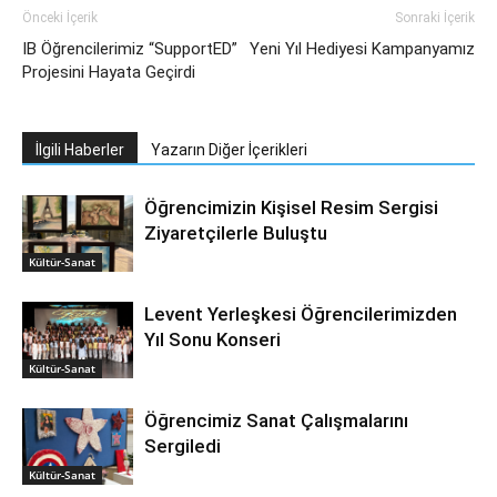
Önceki İçerik
Sonraki İçerik
IB Öğrencilerimiz “SupportED”
Yeni Yıl Hediyesi Kampanyamız
Projesini Hayata Geçirdi
İlgili Haberler
Yazarın Diğer İçerikleri
Öğrencimizin Kişisel Resim Sergisi
Ziyaretçilerle Buluştu
Kültür-Sanat
Levent Yerleşkesi Öğrencilerimizden
Yıl Sonu Konseri
Kültür-Sanat
Öğrencimiz Sanat Çalışmalarını
Sergiledi
Kültür-Sanat