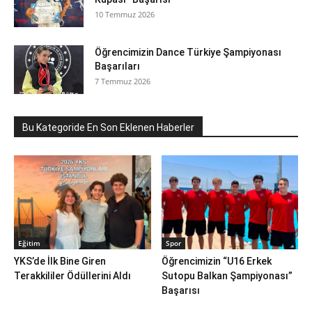
10 Temmuz 2026
Öğrencimizin Dance Türkiye Şampiyonası
Başarıları
7 Temmuz 2026
Bu Kategoride En Son Eklenen Haberler
Eğitim
Spor
YKS’de İlk Bine Giren
Öğrencimizin “U16 Erkek
Terakkililer Ödüllerini Aldı
Sutopu Balkan Şampiyonası”
Başarısı