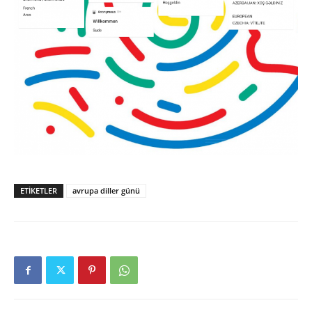
ETIKETLER
avrupa diller günü