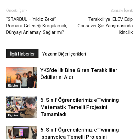
Önceki İçerik
Sonraki İçerik
“STARBUL – Yıldız Zekâ”
Terakkili’ye İELEV Edip
Romanı: Geleceği Kurgulamak,
Cansever Şiir Yarışmasında
Dünyayı Anlamayı Sağlar mı?
İkincilik
İlgili Haberler
Yazarın Diğer İçerikleri
YKS’de İlk Bine Giren Terakkililer
Ödüllerini Aldı
Eğitim
6. Sınıf Öğrencilerimiz eTwinning
Matematik Temelli Projesini
Tamamladı
Eğitim
6. Sınıf Öğrencilerimiz eTwinning
İspanyolca Temelli Projesini