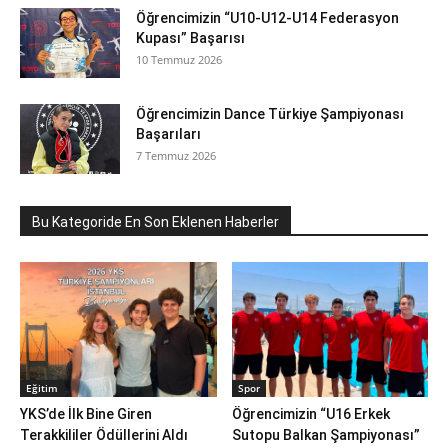
Öğrencimizin “U10-U12-U14 Federasyon
Kupası” Başarısı
10 Temmuz 2026
Öğrencimizin Dance Türkiye Şampiyonası
Başarıları
7 Temmuz 2026
Bu Kategoride En Son Eklenen Haberler
Eğitim
Spor
YKS’de İlk Bine Giren
Öğrencimizin “U16 Erkek
Terakkililer Ödüllerini Aldı
Sutopu Balkan Şampiyonası”