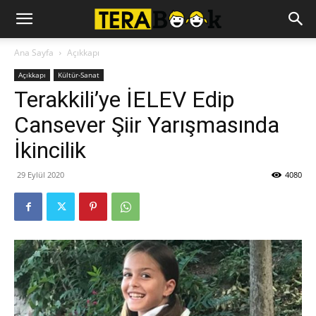
Ana Sayfa
Açıkkapı
Açıkkapı
Kültür-Sanat
Terakkili’ye İELEV Edip
Cansever Şiir Yarışmasında
İkincilik
29 Eylül 2020
4080