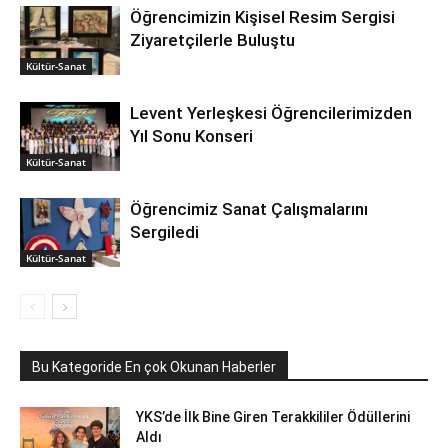
Öğrencimizin Kişisel Resim Sergisi
Ziyaretçilerle Buluştu
Kültür-Sanat
Levent Yerleşkesi Öğrencilerimizden
Yıl Sonu Konseri
Kültür-Sanat
Öğrencimiz Sanat Çalışmalarını
Sergiledi
Kültür-Sanat
Bu Kategoride En çok Okunan Haberler
YKS’de İlk Bine Giren Terakkililer Ödüllerini
Aldı