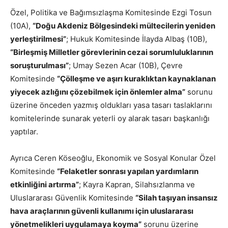
Özel, Politika ve Bağımsızlaşma Komitesinde Ezgi Tosun
(10A),
“Doğu Akdeniz Bölgesindeki mültecilerin yeniden
yerleştirilmesi”
; Hukuk Komitesinde İlayda Albaş (10B),
“Birleşmiş Milletler görevlerinin cezai sorumluluklarının
soruşturulması”
; Umay Sezen Acar (10B), Çevre
Komitesinde
“Çölleşme ve aşırı kuraklıktan kaynaklanan
yiyecek azlığını çözebilmek için önlemler alma”
sorunu
üzerine önceden yazmış oldukları yasa tasarı taslaklarını
komitelerinde sunarak yeterli oy alarak tasarı başkanlığı
yaptılar.
Ayrıca Ceren Köseoğlu, Ekonomik ve Sosyal Konular Özel
Komitesinde
“
Felaketler sonrası yapılan yardımların
etkinliğini artırma
”
; Kayra Kapran, Silahsızlanma ve
Uluslararası Güvenlik Komitesinde
“Silah taşıyan insansız
hava araçlarının güvenli kullanımı için uluslararası
yönetmelikleri uygulamaya koyma”
sorunu üzerine