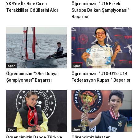
YKS’de İlk Bine Giren
Öğrencimizin “U16 Erkek
Terakkililer Ödüllerini Aldı
Sutopu Balkan Şampiyonası”
Başarısı
Spor
Spor
Öğrencimizin “29er Dünya
Öğrencimizin “U10-U12-U14
Şampiyonası” Başarısı
Federasyon Kupası” Başarısı
Spor
Spor
Öğrencimizin Dance Türkiye
Öğrencimiz Master