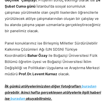
Geçmek
”
Çalıştayı:
Projenin sonuç etkinliği olarak ise
24
Şubat Cuma günü
İstanbul’da sosyal sorumluluk
çalışması yürütmekte olan çeşitli liselerden öğrencilerle
yürütülecek atölye çalışmalarından oluşan bir çalıştay ve
bu alanda çalışma yapan uzmanlarla gerçekleştireceğimiz
bir panelimiz olacak.
Panel konuklarımız ise Birleşmiş Milletler Sürdürülebilir
Kalkınma Çözümleri Ağı (UN SDSN) Türkiye
Koordinatörü
Bahar Özay
ile Boğaziçi Üniversitesi Fizik
Bölümü öğretim üyesi ve Boğaziçi Üniversitesi İklim
Değişikliği ve Politikaları Uygulama ve Araştırma Merkezi
müdürü
Prof. Dr. Levent Kurnaz
olacak.
İlk günkü atölyelerimizden diğer fotoğrafları
buradan
görebilir, ikinci hafta gerçekleşen atölyelerle ilgili haberi
ise
buradan
okuyabilirsiniz.