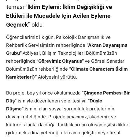
teması “
İklim Eylemi: İklim Değişikliği ve
Etkileri ile Mücadele İçin Acilen Eyleme
Geçmek
” oldu.
Öğrencilerimiz ilk gün, Psikolojik Danışmanlık ve
Rehberlik Servisimizin rehberliğinde
“Akran Dayanışma
Grubu”
Atölyesi, Bilişim Teknolojileri Bölümümüzün
rehberliğinde
“Görevimiz Okyanus”
ve Görsel Sanatlar
Bölümümüzün rehberliğinde
“Climate Characters (İklim
Karakterleri)”
Atölyesini yürüttü.
Bu proje, beş yıl önce okulumuzda
“Çingene Pembesi Bir
Düş”
ismiyle düzenlenen ve ertesi yıl
“Düşle
Düşme”
ismini alan sosyal sorumluluk projelerinin
devamı niteliğinde. Projede amacımız, akademik ve
kültürel alanlarda doğal farklılıklardan oluşan eşitsizlikleri
gidermek adına yeteneği olan ama geliştirmeye fırsat