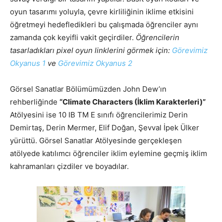
oyun tasarımı yoluyla, çevre kirliliğinin iklime etkisini
öğretmeyi hedefledikleri bu çalışmada öğrenciler aynı
zamanda çok keyifli vakit geçirdiler.
Öğrencilerin
tasarladıkları pixel oyun linklerini görmek için:
Görevimiz
Okyanus 1
ve
Görevimiz Okyanus 2
Görsel Sanatlar Bölümümüzden John Dew’ın
rehberliğinde
“Climate Characters (İklim Karakterleri)”
Atölyesini ise 10 IB TM E sınıfı öğrencilerimiz Derin
Demirtaş, Derin Mermer, Elif Doğan, Şevval İpek Ülker
yürüttü. Görsel Sanatlar Atölyesinde gerçekleşen
atölyede katılımcı öğrenciler iklim eylemine geçmiş iklim
kahramanları çizdiler ve boyadılar.