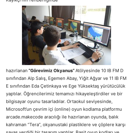
hazırlanan
“Görevimiz Okyanus”
Atölyesinde 10 IB FM D
sınıfından Alp Salış, Egemen Abay, Yiğit Ağyar ve 11 IB FM
E sınıfından Eda Çetinkaya ve Ege Yüksektaş yürütücülük
yaptılar. Öğrencilerimiz temamızı hikayeleştirdiler ve bir
bilgisayar oyunu tasarladılar. Ortaokul seviyesinde,
Microsoft’un çevrim içi (online) oyun kodlama platformu
arcade.makecode aracılığı ile hazırlanan oyunda, balık
kahraman “Tera”, okyanustaki plastiklere ve çöplere karşı
savaş verdiği bir tasarım yaptılar. Basit oyun kodları ve