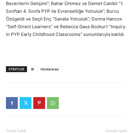
Becerilerin Gelişimi”; Bahar Ürkmez ve Demet Canikli “1.
Sınıftan 4. Sınıfa PYP ile Evrenselliğe Yolculuk”; Burcu
Özügeldi ve Seçil Enç “Sanata Yolculuk”; Donna Hancox
“Self-Direct Learners” ve Rebecca Gaus Bozkurt “Inquiry
in PYP Early Childhood Classrooms” sunumlarıyla katıldı.
ETIKETLER
IB
Uluslararası
Önceki İçerik
Sonraki İçerik