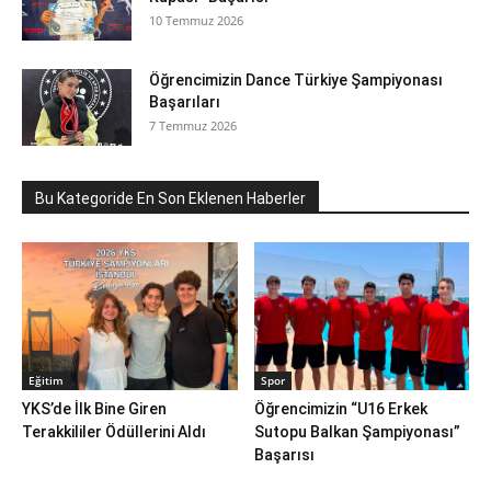
10 Temmuz 2026
Öğrencimizin Dance Türkiye Şampiyonası
Başarıları
7 Temmuz 2026
Bu Kategoride En Son Eklenen Haberler
Eğitim
Spor
YKS’de İlk Bine Giren
Öğrencimizin “U16 Erkek
Terakkililer Ödüllerini Aldı
Sutopu Balkan Şampiyonası”
Başarısı