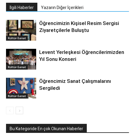
İlgili Haberler
Yazarın Diğer İçerikleri
Öğrencimizin Kişisel Resim Sergisi
Ziyaretçilerle Buluştu
Kültür-Sanat
Levent Yerleşkesi Öğrencilerimizden
Yıl Sonu Konseri
Kültür-Sanat
Öğrencimiz Sanat Çalışmalarını
Sergiledi
Kültür-Sanat
Bu Kategoride En çok Okunan Haberler