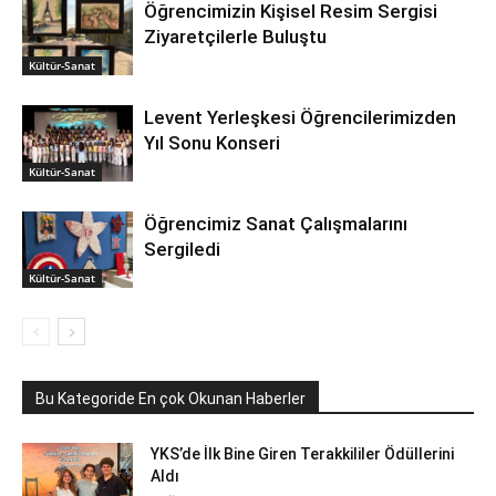
Öğrencimizin Kişisel Resim Sergisi
Ziyaretçilerle Buluştu
Kültür-Sanat
Levent Yerleşkesi Öğrencilerimizden
Yıl Sonu Konseri
Kültür-Sanat
Öğrencimiz Sanat Çalışmalarını
Sergiledi
Kültür-Sanat
Bu Kategoride En çok Okunan Haberler
YKS’de İlk Bine Giren Terakkililer Ödüllerini
Aldı