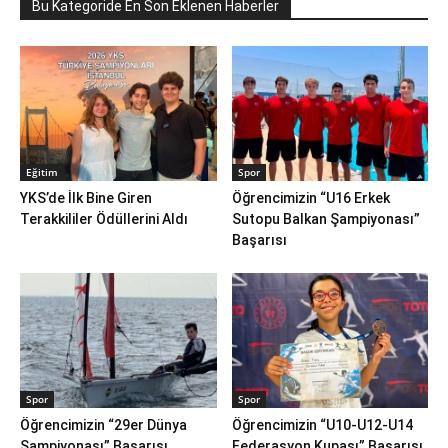
Bu Kategoride En Son Eklenen Haberler
Eğitim
Spor
YKS’de İlk Bine Giren
Öğrencimizin “U16 Erkek
Terakkililer Ödüllerini Aldı
Sutopu Balkan Şampiyonası”
Başarısı
Spor
Spor
Öğrencimizin “29er Dünya
Öğrencimizin “U10-U12-U14
Şampiyonası” Başarısı
Federasyon Kupası” Başarısı