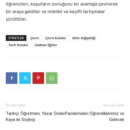
öğrencileri, koşulların zorluğunu bir avantaja çevirerek
bir araya geldiler ve nitelikli ve keyifli tartışmalar
yürüttüler.
ETIKETLER
Çevre
Çevre Kulübü
iklim değişikliği
Tarih Kulübü
Uzaktan Eğitim
Önceki İçerik
Sonraki İçerik
Tarihçi, Öğretmen, Yazar Önder
Pandemiden Öğrendiklerimiz ve
Kaya ile Söyleşi
Gelecek