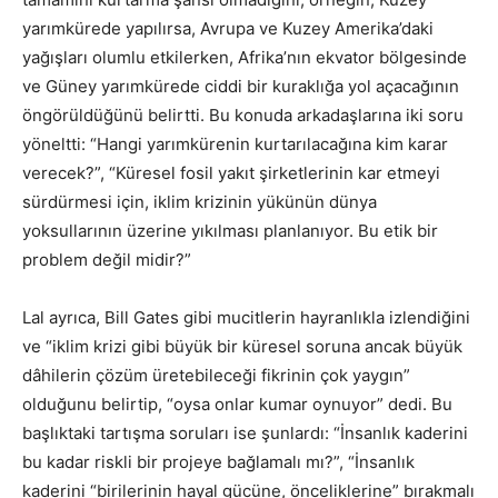
yarımkürede yapılırsa, Avrupa ve Kuzey Amerika’daki
yağışları olumlu etkilerken, Afrika’nın ekvator bölgesinde
ve Güney yarımkürede ciddi bir kuraklığa yol açacağının
öngörüldüğünü belirtti. Bu konuda arkadaşlarına iki soru
yöneltti: “Hangi yarımkürenin kurtarılacağına kim karar
verecek?”, “Küresel fosil yakıt şirketlerinin kar etmeyi
sürdürmesi için, iklim krizinin yükünün dünya
yoksullarının üzerine yıkılması planlanıyor. Bu etik bir
problem değil midir?”
Lal ayrıca, Bill Gates gibi mucitlerin hayranlıkla izlendiğini
ve “iklim krizi gibi büyük bir küresel soruna ancak büyük
dâhilerin çözüm üretebileceği fikrinin çok yaygın”
olduğunu belirtip, “oysa onlar kumar oynuyor” dedi. Bu
başlıktaki tartışma soruları ise şunlardı: “İnsanlık kaderini
bu kadar riskli bir projeye bağlamalı mı?”, “İnsanlık
kaderini “birilerinin hayal gücüne, önceliklerine” bırakmalı