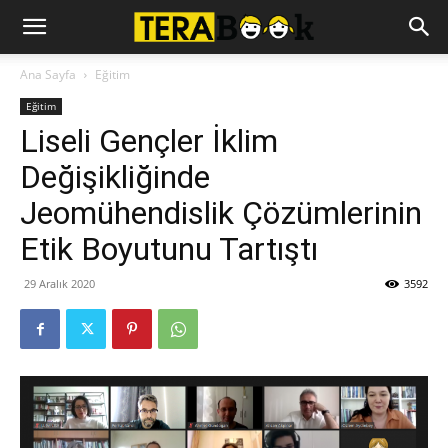
Ana Sayfa
Eğitim
Eğitim
Liseli Gençler İklim
Değişikliğinde
Jeomühendislik Çözümlerinin
Etik Boyutunu Tartıştı
29 Aralık 2020
3592