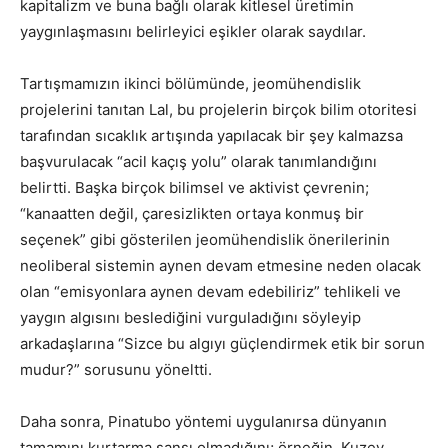
kapitalizm ve buna bağlı olarak kitlesel üretimin
yaygınlaşmasını belirleyici eşikler olarak saydılar.
Tartışmamızın ikinci bölümünde, jeomühendislik
projelerini tanıtan Lal, bu projelerin birçok bilim otoritesi
tarafından sıcaklık artışında yapılacak bir şey kalmazsa
başvurulacak “acil kaçış yolu” olarak tanımlandığını
belirtti. Başka birçok bilimsel ve aktivist çevrenin;
“kanaatten değil, çaresizlikten ortaya konmuş bir
seçenek” gibi gösterilen jeomühendislik önerilerinin
neoliberal sistemin aynen devam etmesine neden olacak
olan “emisyonlara aynen devam edebiliriz” tehlikeli ve
yaygın algısını beslediğini vurguladığını söyleyip
arkadaşlarına “Sizce bu algıyı güçlendirmek etik bir sorun
mudur?” sorusunu yöneltti.
Daha sonra, Pinatubo yöntemi uygulanırsa dünyanın
tamamını kurtarma şansı olmadığını; örneğin, Kuzey