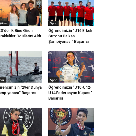
ğitim
Spor
S’de İlk Bine Giren
Öğrencimizin “U16 Erkek
rakkililer Ödüllerini Aldı
Sutopu Balkan
Şampiyonası” Başarısı
por
Spor
rencimizin “29er Dünya
Öğrencimizin “U10-U12-
mpiyonası” Başarısı
U14 Federasyon Kupası”
Başarısı