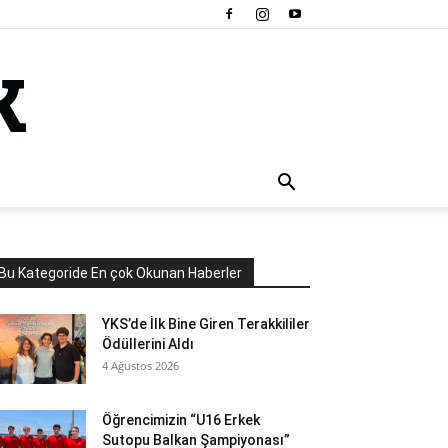
Bu Kategoride En çok Okunan Haberler
YKS’de İlk Bine Giren Terakkililer
Ödüllerini Aldı
4 Ağustos 2026
Öğrencimizin “U16 Erkek
Sutopu Balkan Şampiyonası”