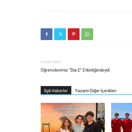
Önceki İçerik
Öğrencilerimiz “Día E” Etkinliğindeydi
İlgili Haberler
Yazarın Diğer İçerikleri