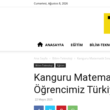
Cumartesi, Ağustos 8, 2026
ANASAYFA
EĞITIM
BILIM-TEKN
Ana Sayfa
Bilim-Teknoloji
Kanguru Matematik Sınav
Bilim-Teknoloji
Eğitim
Kanguru Matemat
Öğrencimiz Türki
22 Mayıs 2025