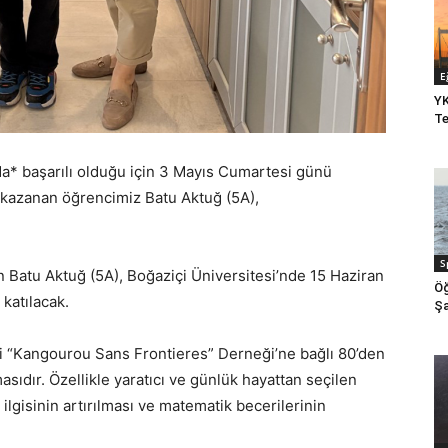
E
YK
Te
a* başarılı olduğu için 3 Mayıs Cumartesi günü
k kazanan öğrencimiz Batu Aktuğ (5A),
S
n Batu Aktuğ (5A), Boğaziçi Üniversitesi’nde 15 Haziran
Öğ
katılacak.
Şa
i “Kangourou Sans Frontieres” Derneği’ne bağlı 80’den
sıdır. Özellikle yaratıcı ve günlük hayattan seçilen
ilgisinin artırılması ve matematik becerilerinin