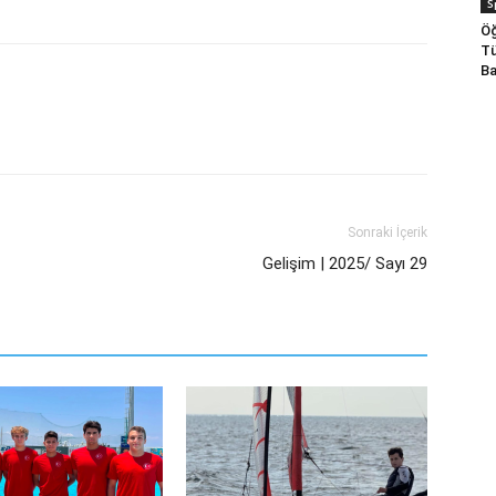
S
Öğ
Tü
Ba
Sonraki İçerik
Gelişim | 2025/ Sayı 29