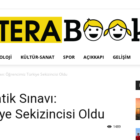
OLOJI
KÜLTÜR-SANAT
SPOR
AÇIKKAPI
GELIŞIM
Terabook
ı: Öğrencimiz Türkiye Sekizincisi Oldu
ik Sınavı:
ye Sekizincisi Oldu
1489