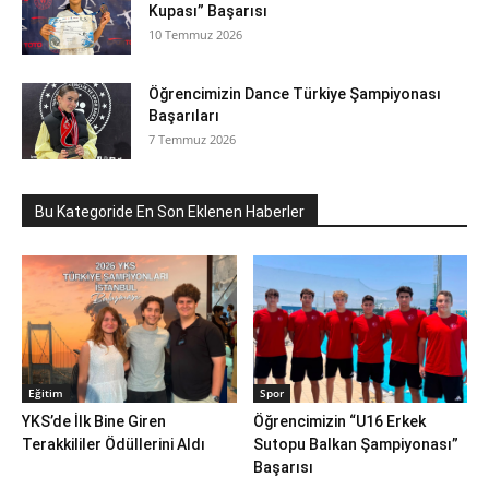
Kupası” Başarısı
10 Temmuz 2026
Öğrencimizin Dance Türkiye Şampiyonası
Başarıları
7 Temmuz 2026
Bu Kategoride En Son Eklenen Haberler
Eğitim
Spor
YKS’de İlk Bine Giren
Öğrencimizin “U16 Erkek
Terakkililer Ödüllerini Aldı
Sutopu Balkan Şampiyonası”
Başarısı