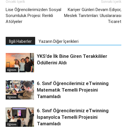
Önceki İçerik
Sonraki İçerik
Lise Öğrencilerimizden Sosyal
Kariyer Günleri Devam Ediyor,
Sorumluluk Projesi: Renkli
Meslek Tanıtımları: Uluslararası
Atölyeler
Ticaret
İlgili Haberler
Yazarın Diğer İçerikleri
YKS’de İlk Bine Giren Terakkililer
Ödüllerini Aldı
Eğitim
6. Sınıf Öğrencilerimiz eTwinning
Matematik Temelli Projesini
Tamamladı
Eğitim
6. Sınıf Öğrencilerimiz eTwinning
İspanyolca Temelli Projesini
Tamamladı
Eğitim