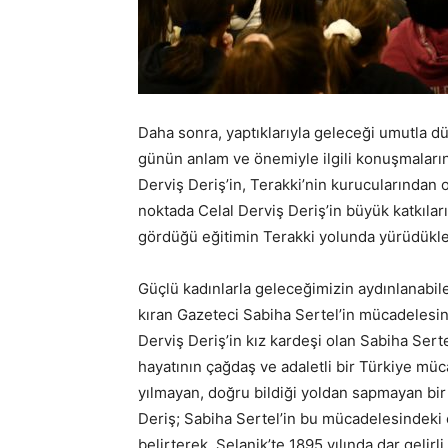
Daha sonra, yaptıklarıyla geleceği umutla 
günün anlam ve önemiyle ilgili konuşmaları
Derviş Deriş’in, Terakki’nin kurucularında
noktada Celal Derviş Deriş’in büyük katkıları
gördüğü eğitimin Terakki yolunda yürüdükler
Güçlü kadınlarla geleceğimizin aydınlanabi
kıran Gazeteci Sabiha Sertel’in mücadelesi
Derviş Deriş’in kız kardeşi olan Sabiha Serte
hayatının çağdaş ve adaletli bir Türkiye mü
yılmayan, doğru bildiği yoldan sapmayan bir 
Deriş; Sabiha Sertel’in bu mücadelesindeki
belirterek, Selanik’te 1895 yılında dar gelirl