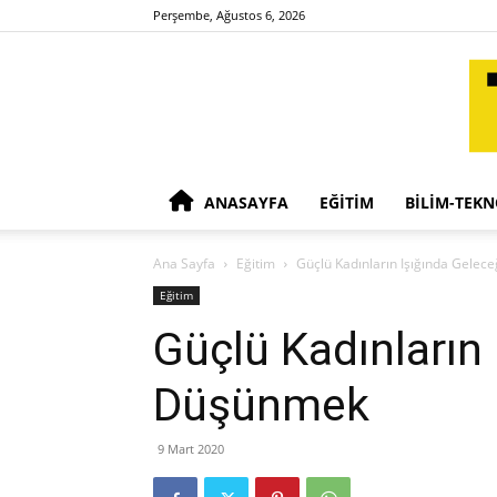
Perşembe, Ağustos 6, 2026
ANASAYFA
EĞITIM
BILIM-TEKN
Ana Sayfa
Eğitim
Güçlü Kadınların Işığında Gele
Eğitim
Güçlü Kadınların 
Düşünmek
9 Mart 2020