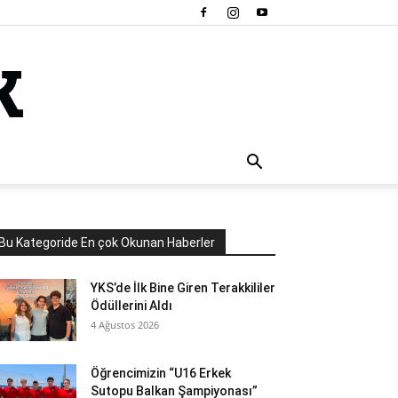
Bu Kategoride En çok Okunan Haberler
YKS’de İlk Bine Giren Terakkililer
Ödüllerini Aldı
4 Ağustos 2026
Öğrencimizin “U16 Erkek
Sutopu Balkan Şampiyonası”