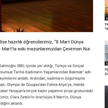
E
YK
Te
ise hazırlık öğrencilerimiz, “8 Mart Dünya
 Mart’ta eski mezunlarımızdan Çevirmen Nur
S
alimoğlu (8B); içinde yer aldığı, Türkçe ve Sosyal
Öğ
oplumsal Tarihe Kadınların Yaşamlarından Bakmak” adlı
Şa
eneyimlerini anlattı. Ardından, kadınların özgürleşme
aştı. Olympe de Gouges’dan Fatma Aliye’ye, Halide
 Zabel Yesayan’a birçok kadın yaşamını proje grubundaki
cimiz, Clara Zetkin’in önerisiyle 8 Mart’ın, Dünya
iğini aktardı.