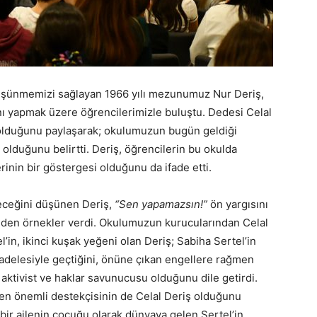
düşünmemizi sağlayan 1966 yılı mezunumuz Nur Deriş,
nı yapmak üzere öğrencilerimizle buluştu. Dedesi Celal
n olduğunu paylaşarak; okulumuzun bugün geldiği
 olduğunu belirtti. Deriş, öğrencilerin bu okulda
inin bir göstergesi olduğunu da ifade etti.
leceğini düşünen Deriş,
“Sen yapamazsın!”
ön yargısını
nden örnekler verdi. Okulumuzun kurucularından Celal
l’in, ikinci kuşak yeğeni olan Deriş; Sabiha Sertel’in
cadelesiyle geçtiğini, önüne çıkan engellere rağmen
aktivist ve haklar savunucusu olduğunu dile getirdi.
 en önemli destekçisinin de Celal Deriş olduğunu
i bir ailenin çocuğu olarak dünyaya gelen Sertel’in,