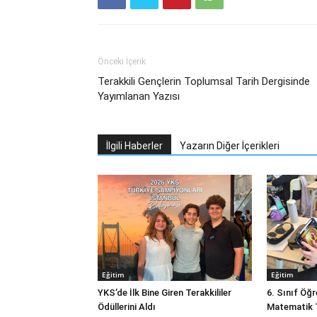
Önceki İçerik
Terakkili Gençlerin Toplumsal Tarih Dergisinde
Yayımlanan Yazısı
İlgili Haberler
Yazarın Diğer İçerikleri
Eğitim
Eğitim
YKS’de İlk Bine Giren Terakkililer
6. Sınıf Öğ
Ödüllerini Aldı
Matematik T