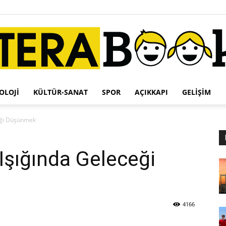
OLOJI
KÜLTÜR-SANAT
SPOR
AÇIKKAPI
GELIŞIM
Terabook
ceği Düşünmek
Işığında Geleceği
4166