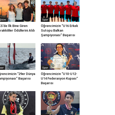
ğitim
Spor
S’de İlk Bine Giren
Öğrencimizin “U16 Erkek
rakkililer Ödüllerini Aldı
Sutopu Balkan
Şampiyonası” Başarısı
por
Spor
rencimizin “29er Dünya
Öğrencimizin “U10-U12-
mpiyonası” Başarısı
U14 Federasyon Kupası”
Başarısı