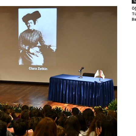
S
Öğ
Tü
Ba