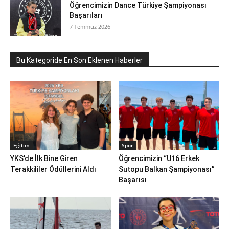
Öğrencimizin Dance Türkiye Şampiyonası
Başarıları
7 Temmuz 2026
Bu Kategoride En Son Eklenen Haberler
Eğitim
Spor
YKS’de İlk Bine Giren
Öğrencimizin “U16 Erkek
Terakkililer Ödüllerini Aldı
Sutopu Balkan Şampiyonası”
Başarısı