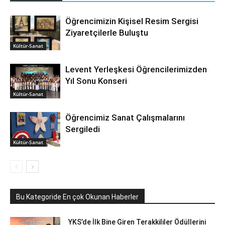
Öğrencimizin Kişisel Resim Sergisi
Ziyaretçilerle Buluştu
Kültür-Sanat
Levent Yerleşkesi Öğrencilerimizden
Yıl Sonu Konseri
Kültür-Sanat
Öğrencimiz Sanat Çalışmalarını
Sergiledi
Kültür-Sanat
Bu Kategoride En çok Okunan Haberler
YKS’de İlk Bine Giren Terakkililer Ödüllerini