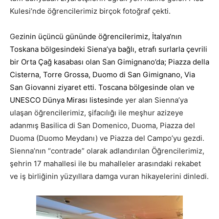
Kulesi’nde öğrencilerimiz birçok fotoğraf çekti.
Ge
zinin üçüncü gününde öğrencilerimiz,
İtalya
‘nın
Toskana
bölgesindeki
Siena
’ya bağlı, etrafı
surlarla
çevrili
bir
Orta Çağ
kasabası olan San Gimignano’da; Piazza della
Cisterna, Torre Grossa, Duomo di San Gimignano, Via
San Giovanni ziyaret etti. Toscana bölgesinde olan ve
UNESCO Dünya Mirası listesind
e yer alan Sienna’ya
ulaşan öğrencilerimiz, şifacılığı ile meşhur azizeye
adanmış Basilica di San Domenico, Duoma, Piazza del
Duoma (Duomo Meydanı) ve Piazza del Campo’yu gezdi.
Sienna’nın “contrade” olarak adlandırılan Öğrencilerimiz,
şehrin 17 mahallesi ile bu mahalleler arasındaki rekabet
ve iş birliğinin yüzyıllara damga vuran hikayelerini dinledi.