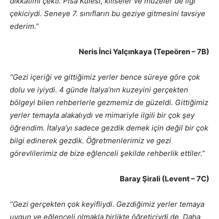
dikkatimi çekti. Pisa Kulesi, kiliseler ve müzeler de ilgi
çekiciydi. Seneye 7. sınıfların bu geziye gitmesini tavsiye
ederim.”
Neris İnci Yalçınkaya (Tepeören – 7B)
“Gezi içeriği ve gittiğimiz yerler bence süreye göre çok
dolu ve iyiydi. 4 günde İtalya’nın kuzeyini gerçekten
bölgeyi bilen rehberlerle gezmemiz de güzeldi. Gittiğimiz
yerler temayla alakalıydı ve mimariyle ilgili bir çok şey
öğrendim. İtalya’yı sadece gezdik demek için değil bir çok
bilgi edinerek gezdik. Öğretmenlerimiz ve gezi
görevlilerimiz de bize eğlenceli şekilde rehberlik ettiler.”
Baray Şirali (Levent – 7C)
“Gezi gerçekten çok keyifliydi. Gezdiğimiz yerler temaya
uygun ve eğlenceli olmakla birlikte öğreticiydi de. Daha