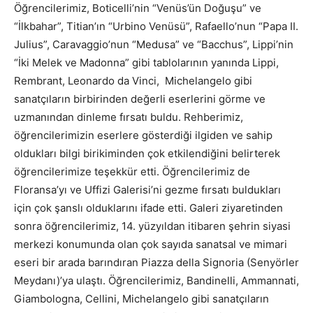
Öğrencilerimiz, Boticelli’nin “Venüs’ün Doğuşu” ve
“İlkbahar”, Titian’ın “Urbino Venüsü”, Rafaello’nun “Papa II.
Julius”, Caravaggio’nun “Medusa” ve “Bacchus”, Lippi’nin
“İki Melek ve Madonna” gibi tablolarının yanında Lippi,
Rembrant, Leonardo da Vinci, Michelangelo gibi
sanatçıların birbirinden değerli eserlerini görme ve
uzmanından dinleme fırsatı buldu. Rehberimiz,
öğrencilerimizin eserlere gösterdiği ilgiden ve sahip
oldukları bilgi birikiminden çok etkilendiğini belirterek
öğrencilerimize teşekkür etti. Öğrencilerimiz de
Floransa’yı ve Uffizi Galerisi’ni gezme fırsatı buldukları
için çok şanslı olduklarını ifade etti. Galeri ziyaretinden
sonra öğrencilerimiz, 14. yüzyıldan itibaren şehrin siyasi
merkezi konumunda olan çok sayıda sanatsal ve mimari
eseri bir arada barındıran Piazza della Signoria (Senyörler
Meydanı)’ya ulaştı. Öğrencilerimiz, Bandinelli, Ammannati,
Giambologna, Cellini, Michelangelo gibi sanatçıların