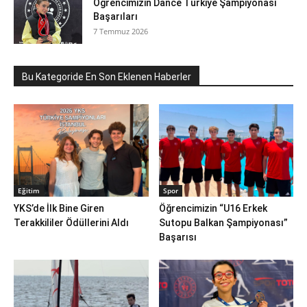
Öğrencimizin Dance Türkiye Şampiyonası
Başarıları
7 Temmuz 2026
Bu Kategoride En Son Eklenen Haberler
Eğitim
Spor
YKS’de İlk Bine Giren
Öğrencimizin “U16 Erkek
Terakkililer Ödüllerini Aldı
Sutopu Balkan Şampiyonası”
Başarısı