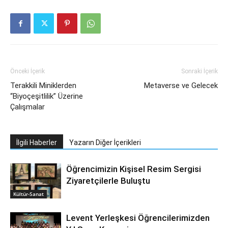
Önceki İçerik
Sonraki İçerik
Terakkili Miniklerden
Metaverse ve Gelecek
“Biyoçeşitlilik” Üzerine
Çalışmalar
İlgili Haberler
Yazarın Diğer İçerikleri
Öğrencimizin Kişisel Resim Sergisi
Ziyaretçilerle Buluştu
Kültür-Sanat
Levent Yerleşkesi Öğrencilerimizden