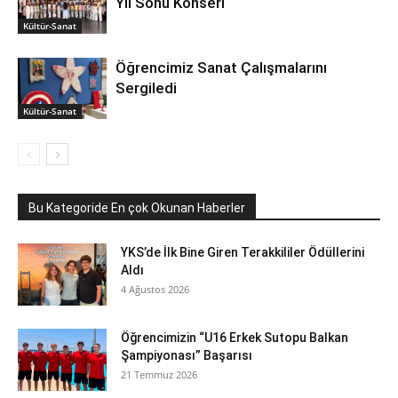
Yıl Sonu Konseri
Kültür-Sanat
Öğrencimiz Sanat Çalışmalarını
Sergiledi
Kültür-Sanat
Bu Kategoride En çok Okunan Haberler
YKS’de İlk Bine Giren Terakkililer Ödüllerini
Aldı
4 Ağustos 2026
Öğrencimizin “U16 Erkek Sutopu Balkan
Şampiyonası” Başarısı
21 Temmuz 2026