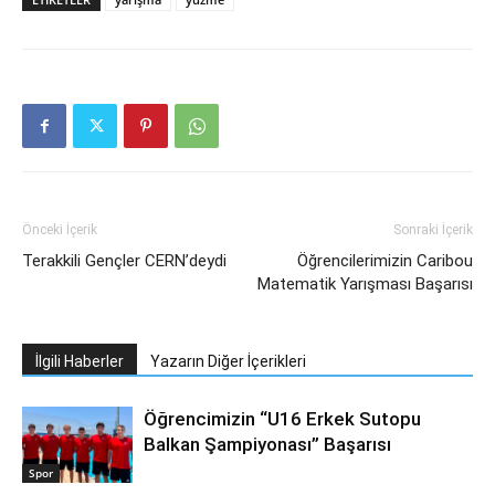
Önceki İçerik
Sonraki İçerik
Terakkili Gençler CERN’deydi
Öğrencilerimizin Caribou
Matematik Yarışması Başarısı
İlgili Haberler
Yazarın Diğer İçerikleri
Öğrencimizin “U16 Erkek Sutopu
Balkan Şampiyonası” Başarısı
Spor