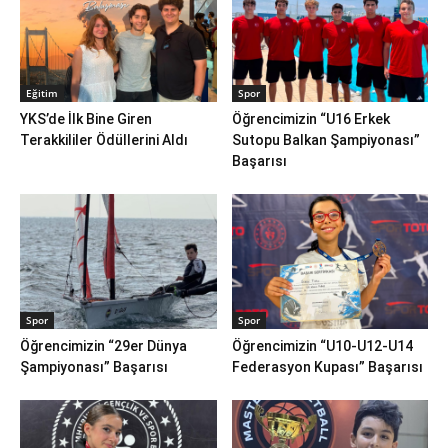
Eğitim
Spor
YKS’de İlk Bine Giren
Öğrencimizin “U16 Erkek
Terakkililer Ödüllerini Aldı
Sutopu Balkan Şampiyonası”
Başarısı
Spor
Spor
Öğrencimizin “29er Dünya
Öğrencimizin “U10-U12-U14
Şampiyonası” Başarısı
Federasyon Kupası” Başarısı