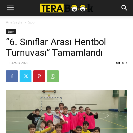
Ana Sayfa
Spor
Spor
“6. Sınıflar Arası Hentbol
Turnuvası” Tamamlandı
11 Aralık 2025
407