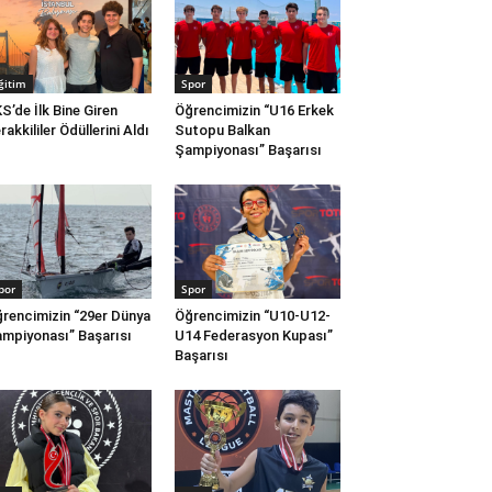
ğitim
Spor
S’de İlk Bine Giren
Öğrencimizin “U16 Erkek
rakkililer Ödüllerini Aldı
Sutopu Balkan
Şampiyonası” Başarısı
por
Spor
rencimizin “29er Dünya
Öğrencimizin “U10-U12-
mpiyonası” Başarısı
U14 Federasyon Kupası”
Başarısı