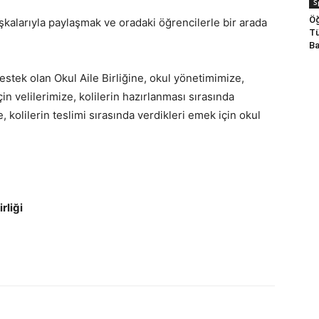
S
Öğ
aşkalarıyla paylaşmak ve oradaki öğrencilerle bir arada
Tü
Ba
tek olan Okul Aile Birliğine, okul yönetimimize,
in velilerimize, kolilerin hazırlanması sırasında
, kolilerin teslimi sırasında verdikleri emek için okul
rliği