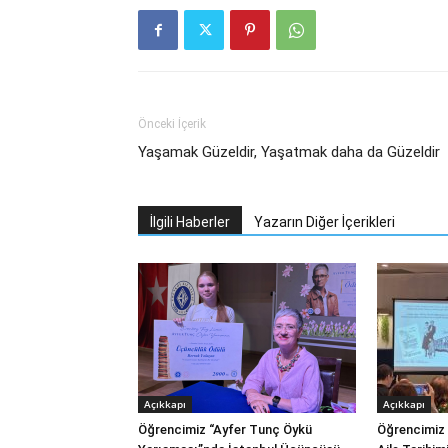
Önceki İçerik
Yaşamak Güzeldir, Yaşatmak daha da Güzeldir
İlgili Haberler
Yazarın Diğer İçerikleri
Açıkkapı
Açıkkapı
Öğrencimiz “Ayfer Tunç Öykü
Öğrencimiz 