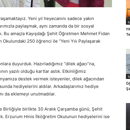
 yaşamaktayız. Yeni yıl heyecanını sadece yakın
E
larımızla paylaşmak, aynı zamanda da bir sosyal
YK
dik. Bu amaçla Kayışdağı Şehit Öğretmen Mehmet Fidan
Te
m Okulundaki 250 öğrenci ile “Yeni Yılı Paylaşarak
nlara duyurduk. Hazırladığımız “dilek ağacı”na,
nın yazılı olduğu kartlar astık. Etkinliğimiz
S
nyamıza destek vermek isteyenler, dilek ağacından
Öğ
tusunda hediyelerini aldılar. Arkadaşlarımız hediye
Şa
ını da eklemeyi unutmadılar.
e Birliğiyle birlikte 30 Aralık Çarşamba günü, Şehit
k. Erzurum Hinis İlköğretim Okulunun hediyelerini ise