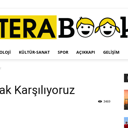
OLOJI
KÜLTÜR-SANAT
SPOR
AÇIKKAPI
GELIŞIM
Terabook
z
rak Karşılıyoruz
3469