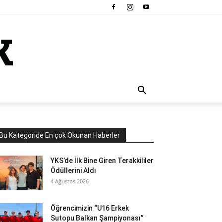
Bu Kategoride En çok Okunan Haberler
YKS’de İlk Bine Giren Terakkililer
Ödüllerini Aldı
4 Ağustos 2026
Öğrencimizin “U16 Erkek
Sutopu Balkan Şampiyonası”