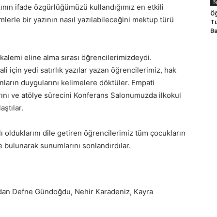
S
azının ifade özgürlüğümüzü kullandığımız en etkili
Öğ
mlerle bir yazının nasıl yazılabileceğini mektup türü
Tü
Ba
kalemi eline alma sırası öğrencilerimizdeydi.
ali için yedi satırlık yazılar yazan öğrencilerimiz, hak
onların duygularını kelimelere döktüler. Empati
larını ve atölye sürecini Konferans Salonumuzda ilkokul
aştılar.
lı olduklarını dile getiren öğrencilerimiz tüm çocukların
de bulunarak sunumlarını sonlandırdılar.
ndan Defne Gündoğdu, Nehir Karadeniz, Kayra