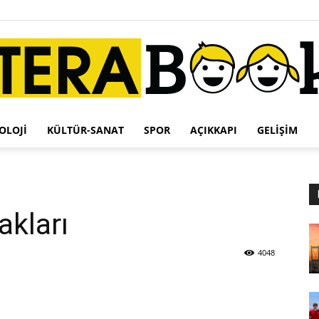
OLOJI
KÜLTÜR-SANAT
SPOR
AÇIKKAPI
GELIŞIM
Terabook
kları
4048