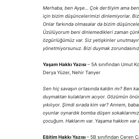
Merhaba, ben Ayşe… Çok dertliyim ama beni
için bizim düşüncelerimizi dinlemiyorlar. B
Onlar farkında olmasalar da bizim düşüncele
Üzülüyorum beni dinlemedikleri zaman çünkü
özgürlüğümüz var. Siz yetişkinler unutmayın
yönetmiyorsunuz. Bizi duymak zorundasınız
Yaşam Hakkı Yazısı
– 5A sınıfından Umut Kon
Derya Yüzer, Nehir Tanyer
Sen hiç savaşın ortasında kaldın mı? Ben ka
duymaktan kulaklarım acıyor. Gözümün önün
yıkılıyor. Şimdi sırada kim var? Annem, ba
oyunlar oynardık bomba düşen sokaklarımız
çocuğum. Haklarım var. Yaşama hakkım var a
Eğitim Hakkı Yazısı
– 5B sınıfından Ceren Ça