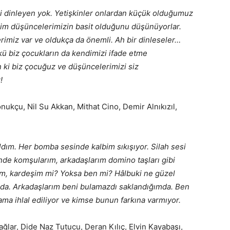
 dinleyen yok. Yetişkinler onlardan küçük olduğumuz
izim düşüncelerimizin basit olduğunu düşünüyorlar.
rimiz var ve oldukça da önemli. Ah bir dinleseler…
 biz çocukların da kendimizi ifade etme
 ki biz çocuğuz ve düşüncelerimizi siz
!
ukçu, Nil Su Akkan, Mithat Cino, Demir Alnıkızıl,
ldım. Her bomba sesinde kalbim sıkışıyor. Silah sesi
de komşularım, arkadaşlarım domino taşları gibi
bam, kardeşim mi? Yoksa ben mi? Hâlbuki ne güzel
da. Arkadaşlarım beni bulamazdı saklandığımda. Ben
ma ihlal ediliyor ve kimse bunun farkına varmıyor.
ğlar, Dide Naz Tutucu, Deran Kılıç, Elvin Kayabaşı,