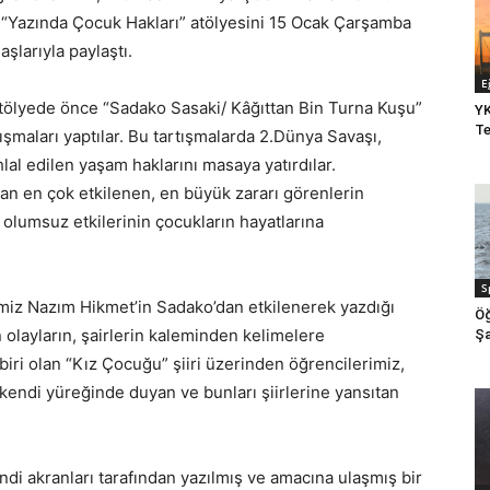
ri “Yazında Çocuk Hakları” atölyesini 15 Ocak Çarşamba
aşlarıyla paylaştı.
E
atölyede önce “Sadako Sasaki/ Kâğıttan Bin Turna Kuşu”
YK
Te
ışmaları yaptılar. Bu tartışmalarda 2.Dünya Savaşı,
lal edilen yaşam haklarını masaya yatırdılar.
dan en çok etkilenen, en büyük zararı görenlerin
 olumsuz etkilerinin çocukların hayatlarına
S
imiz Nazım Hikmet’in Sadako’dan etkilenerek yazdığı
Öğ
n olayların, şairlerin kaleminden kelimelere
Şa
biri olan “Kız Çocuğu” şiiri üzerinden öğrencilerimiz,
i kendi yüreğinde duyan ve bunları şiirlerine yansıtan
ndi akranları tarafından yazılmış ve amacına ulaşmış bir