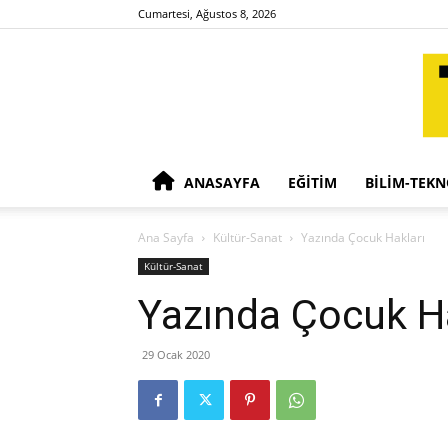
Cumartesi, Ağustos 8, 2026
ANASAYFA
EĞITIM
BILIM-TEKN
Ana Sayfa
Kültür-Sanat
Yazında Çocuk Hakları
Kültür-Sanat
Yazında Çocuk Ha
29 Ocak 2020