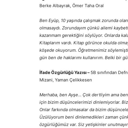
Berke Albayrak, Ömer Taha Oral
Ben Eyüp, 10 yaşında çalışmak zorunda ola
olmasaydı. Zorundayım çünkü ailemi kaybett
kazanmam gerektiğini söylüyor. Onlarda kal
Kitaplarım vardı. Kitap görünce okulda olm
köşede okuyorum. Öğretmenimiz söylemişti ço
gün ben de haklarımı kullanırım. Belki bir g
İfade Özgürlüğü Yazısı –
5B sınıfından Defn
Mizani, Yaman Çelikkesen
Merhaba, ben Ayşe… Çok dertliyim ama beni
için bizim düşüncelerimizi dinlemiyorlar. B
Onlar farkında olmasalar da bizim düşüncele
Üzülüyorum beni dinlemedikleri zaman çünkü
özgürlüğümüz var. Siz yetişkinler unutmayın