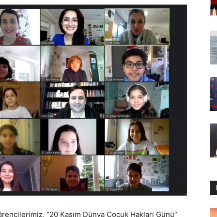
ğrencilerimiz, “20 Kasım Dünya Çocuk Hakları Günü”