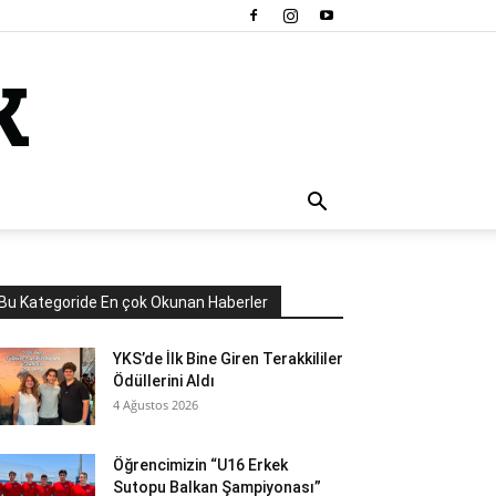
Bu Kategoride En çok Okunan Haberler
YKS’de İlk Bine Giren Terakkililer
Ödüllerini Aldı
4 Ağustos 2026
Öğrencimizin “U16 Erkek
Sutopu Balkan Şampiyonası”