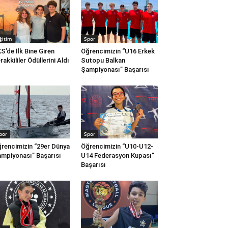
ğitim
Spor
S’de İlk Bine Giren
Öğrencimizin “U16 Erkek
rakkililer Ödüllerini Aldı
Sutopu Balkan
Şampiyonası” Başarısı
por
Spor
rencimizin “29er Dünya
Öğrencimizin “U10-U12-
mpiyonası” Başarısı
U14 Federasyon Kupası”
Başarısı