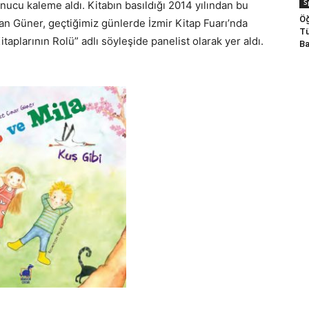
S
sonucu kaleme aldı. Kitabın basıldığı 2014 yılından bu
Öğ
n Güner, geçtiğimiz günlerde İzmir Kitap Fuarı’nda
Tü
plarının Rolü” adlı söyleşide panelist olarak yer aldı.
Ba