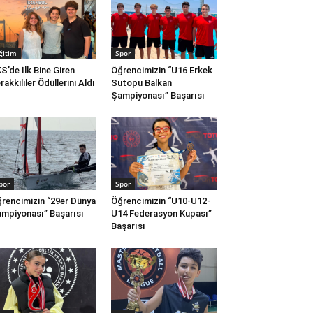
ğitim
Spor
S’de İlk Bine Giren
Öğrencimizin “U16 Erkek
rakkililer Ödüllerini Aldı
Sutopu Balkan
Şampiyonası” Başarısı
por
Spor
rencimizin “29er Dünya
Öğrencimizin “U10-U12-
mpiyonası” Başarısı
U14 Federasyon Kupası”
Başarısı