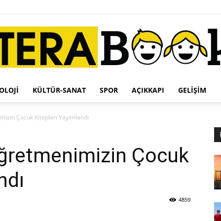
OLOJI
KÜLTÜR-SANAT
SPOR
AÇIKKAPI
GELIŞIM
Terabook
izin Çocuk Kitapları Yayımlandı
Öğretmenimizin Çocuk
ndı
4859