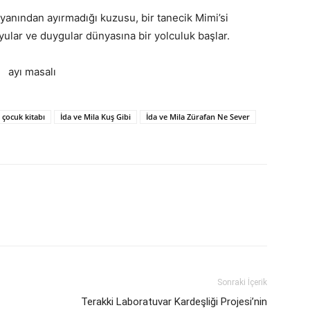
 yanından ayırmadığı kuzusu, bir tanecik Mimi’si
ular ve duygular dünyasına bir yolculuk başlar.
çocuk kitabı
İda ve Mila Kuş Gibi
İda ve Mila Zürafan Ne Sever
Sonraki İçerik
Terakki Laboratuvar Kardeşliği Projesi’nin