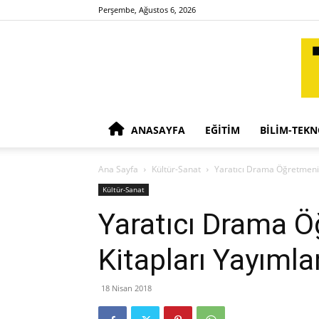
Perşembe, Ağustos 6, 2026
ANASAYFA
EĞITIM
BILIM-TEKN
Ana Sayfa
Kültür-Sanat
Yaratıcı Drama Öğretmenim
Kültür-Sanat
Yaratıcı Drama 
Kitapları Yayımla
18 Nisan 2018