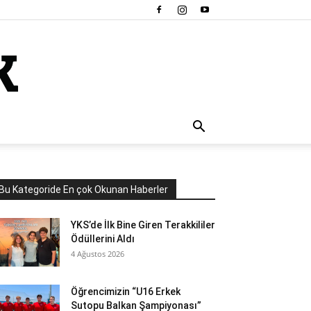
Bu Kategoride En çok Okunan Haberler
YKS’de İlk Bine Giren Terakkililer
Ödüllerini Aldı
4 Ağustos 2026
Öğrencimizin “U16 Erkek
Sutopu Balkan Şampiyonası”