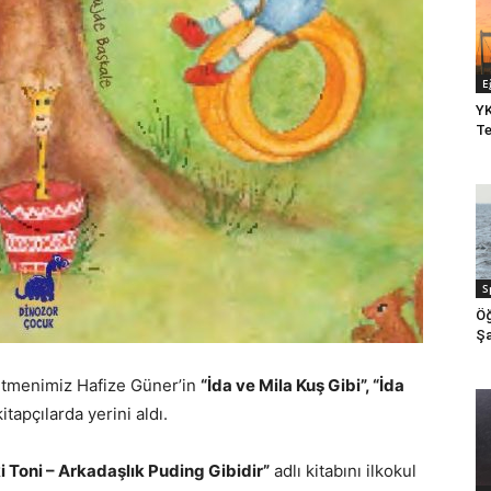
E
YK
Te
S
Öğ
Şa
etmenimiz Hafize Güner’in
“İda ve Mila Kuş Gibi”, “İda
itapçılarda yerini aldı.
lki Toni – Arkadaşlık Puding Gibidir”
adlı kitabını ilkokul