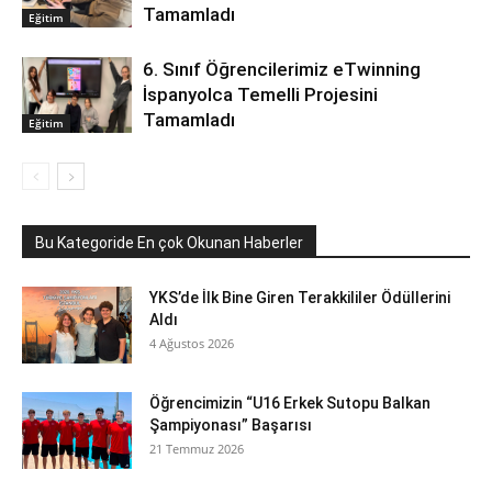
Tamamladı
Eğitim
6. Sınıf Öğrencilerimiz eTwinning
İspanyolca Temelli Projesini
Tamamladı
Eğitim
Bu Kategoride En çok Okunan Haberler
YKS’de İlk Bine Giren Terakkililer Ödüllerini
Aldı
4 Ağustos 2026
Öğrencimizin “U16 Erkek Sutopu Balkan
Şampiyonası” Başarısı
21 Temmuz 2026