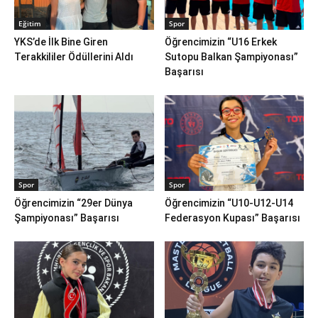
Eğitim
Spor
YKS’de İlk Bine Giren
Öğrencimizin “U16 Erkek
Terakkililer Ödüllerini Aldı
Sutopu Balkan Şampiyonası”
Başarısı
Spor
Spor
Öğrencimizin “29er Dünya
Öğrencimizin “U10-U12-U14
Şampiyonası” Başarısı
Federasyon Kupası” Başarısı